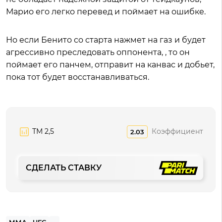
Марио его легко перевед и поймает на ошибке.
Но если Бенито со старта нажмет на газ и будет
агрессивно преследовать оппонента, , то он
поймает его панчем, отправит на канвас и добьет,
пока тот будет восстанавливаться.
ТМ 2,5
Коэффициент
2.03
СДЕЛАТЬ СТАВКУ
ММА
UFC
...