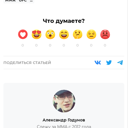
Что думаете?
0
0
0
0
0
0
0
ПОДЕЛИТЬСЯ СТАТЬЕЙ
Александр Годунов
Слежу за ММА с 2012 года