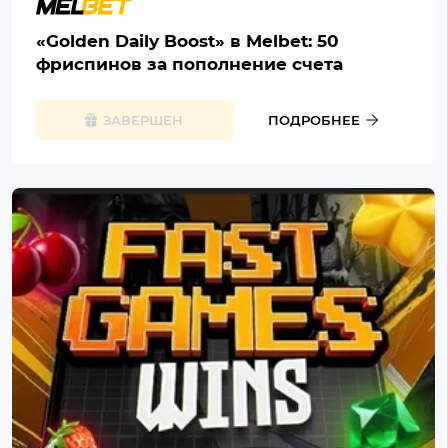
«Golden Daily Boost» в Melbet: 50
фриспинов за пополнение счета
ЗАВЕРШЕН
ПОДРОБНЕЕ