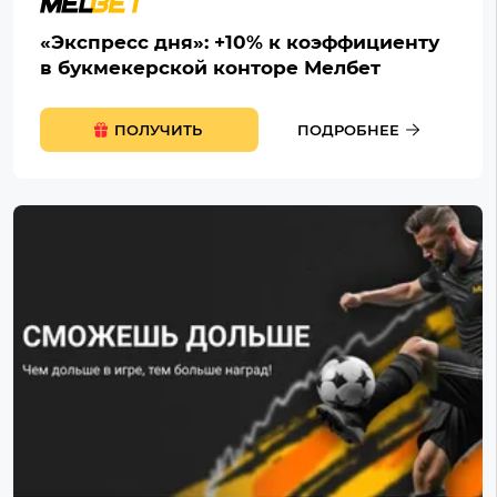
«Экспресс дня»: +10% к коэффициенту
в букмекерской конторе Мелбет
ПОЛУЧИТЬ
ПОДРОБНЕЕ