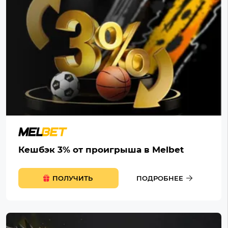
Кешбэк 3% от проигрыша в Melbet
ПОЛУЧИТЬ
ПОДРОБНЕЕ