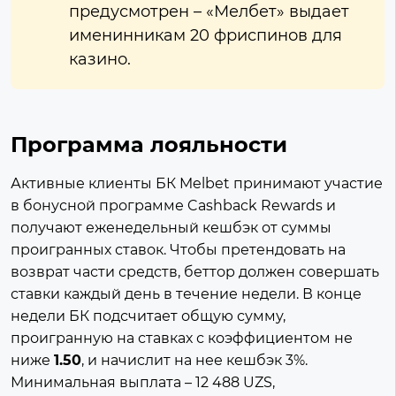
предусмотрен – «Мелбет» выдает
именинникам 20 фриспинов для
казино.
Программа лояльности
Активные клиенты БК Melbet принимают участие
в бонусной программе Cashback Rewards и
получают еженедельный кешбэк от суммы
проигранных ставок. Чтобы претендовать на
возврат части средств, беттор должен совершать
ставки каждый день в течение недели. В конце
недели БК подсчитает общую сумму,
проигранную на ставках с коэффициентом не
ниже
1.50
, и начислит на нее кешбэк 3%.
Минимальная выплата – 12 488 UZS,