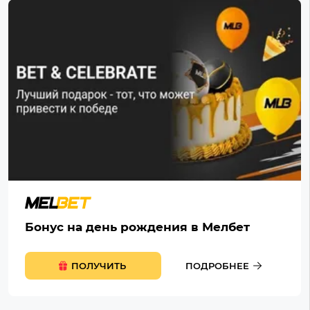
Бонус на день рождения в Мелбет
ПОЛУЧИТЬ
ПОДРОБНЕЕ