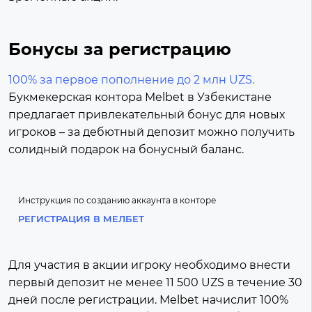
Бонусы за регистрацию
100% за первое пополнение до 2 млн UZS.
Букмекерская контора Melbet в Узбекистане
предлагает привлекательный бонус для новых
игроков – за дебютный депозит можно получить
солидный подарок на бонусный баланс.
Инструкция по созданию аккаунта в конторе
РЕГИСТРАЦИЯ В МЕЛБЕТ
Для участия в акции игроку необходимо внести
первый депозит не менее 11 500 UZS в течение 30
дней после регистрации. Melbet начислит 100%