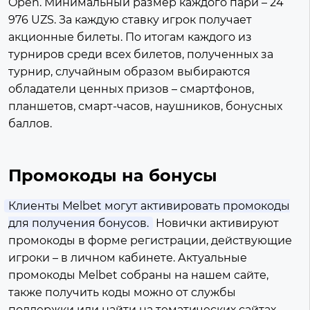
Open. Минимальный размер каждого пари – 24
976 UZS. За каждую ставку игрок получает
акционные билеты. По итогам каждого из
турниров среди всех билетов, полученных за
турнир, случайным образом выбираются
обладатели ценных призов – смартфонов,
планшетов, смарт-часов, наушников, бонусных
баллов.
Промокоды на бонусы
Клиенты Melbet могут активировать промокоды
для получения бонусов.
Новички активируют
промокоды в форме регистрации, действующие
игроки – в личном кабинете. Актуальные
промокоды Melbet собраны на нашем сайте,
также получить коды можно от службы
поддержки или найти на тематических сайтах.