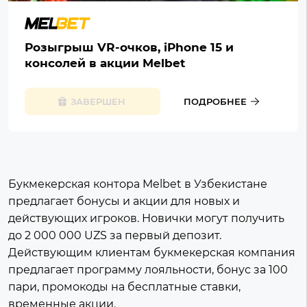
Розыгрыш VR-очков, iPhone 15 и
консолей в акции Melbet
ЗАВЕРШЕН
ПОДРОБНЕЕ
Букмекерская контора Melbet в Узбекистане
предлагает бонусы и акции для новых и
действующих игроков. Новички могут получить
до 2 000 000 UZS за первый депозит.
Действующим клиентам букмекерская компания
предлагает программу лояльности, бонус за 100
пари, промокоды на бесплатные ставки,
временные акции.