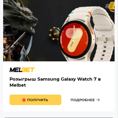
Розыгрыш Samsung Galaxy Watch 7 в
Melbet
ПОЛУЧИТЬ
ПОДРОБНЕЕ