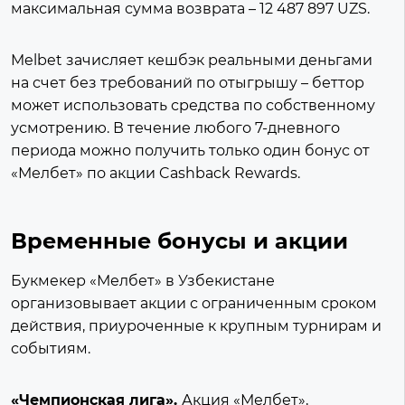
максимальная сумма возврата – 12 487 897 UZS.
Melbet зачисляет кешбэк реальными деньгами
на счет без требований по отыгрышу – беттор
может использовать средства по собственному
усмотрению. В течение любого 7-дневного
периода можно получить только один бонус от
«Мелбет» по акции Cashback Rewards.
Временные бонусы и акции
Букмекер «Мелбет» в Узбекистане
организовывает акции с ограниченным сроком
действия, приуроченные к крупным турнирам и
событиям.
«Чемпионская лига».
Акция «Мелбет»,