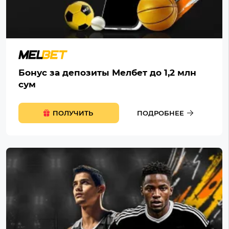
Бонус за депозиты Мелбет до 1,2 млн
сум
ПОЛУЧИТЬ
ПОДРОБНЕЕ