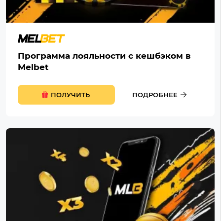
Программа лояльности с кешбэком в
Melbet
ПОЛУЧИТЬ
ПОДРОБНЕЕ