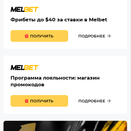
Фрибеты до $40 за ставки в Melbet
ПОЛУЧИТЬ
ПОДРОБНЕЕ
Программа лояльности: магазин
промокодов
ПОЛУЧИТЬ
ПОДРОБНЕЕ