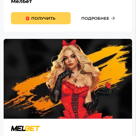
Мелбет
ПОЛУЧИТЬ
ПОДРОБНЕЕ