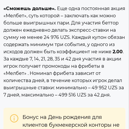
«Сможешь дольше».
Еще одна постоянная акция
«Мелбет», суть которой – заключать как можно
больше выигрышных пари. Для участия беттор
должен ежедневно делать экспресс-ставки на
сумму не менее 24 976 UZS. Каждый купон обязан
содержать минимум три события, у одного из
исходов должен быть коэффициент не ниже
2.00
.
За каждые 7, 14, 21, 28, 35 и 42 дня участия в акции
игрок получает промокоды на фрибеты в
«Мелбет» . Номинал фрибета зависит от
количества дней, в течение которых игрок делал
выигрышные ставки: минимально – 49 952 UZS за
7 дней, максимально – 499 516 UZS за 42 дня.
Бонус на День рождения для
клиентов букмекерской конторы не