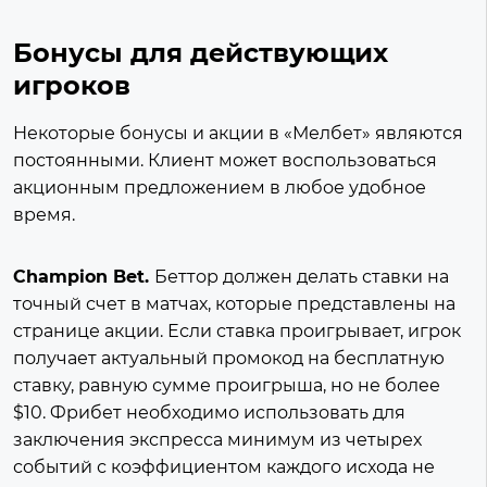
Бонусы для действующих
игроков
Некоторые бонусы и акции в «Мелбет» являются
постоянными. Клиент может воспользоваться
акционным предложением в любое удобное
время.
Champion Bet.
Беттор должен делать ставки на
точный счет в матчах, которые представлены на
странице акции. Если ставка проигрывает, игрок
получает актуальный промокод на бесплатную
ставку, равную сумме проигрыша, но не более
$10. Фрибет необходимо использовать для
заключения экспресса минимум из четырех
событий с коэффициентом каждого исхода не