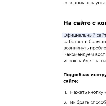
создания аккаунта
На сайте с к
Официальный сайт 
работает в больши
возникнуть пробле
Рекомендуем воспо
игрок найдет на н
Подробная инстру
сайте:
Нажать кнопку 
Выбрать способ 