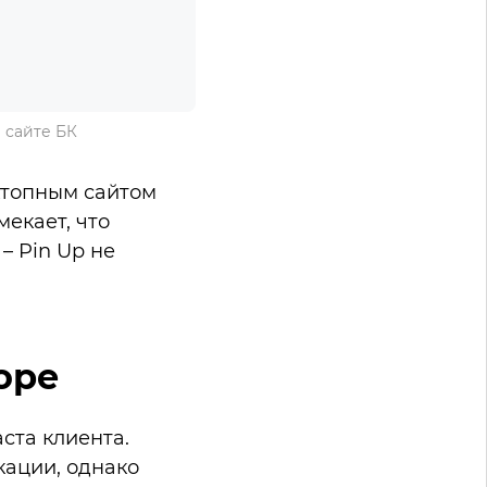
 сайте БК
ктопным сайтом
екает, что
– Pin Up не
оре
ста клиента.
кации, однако