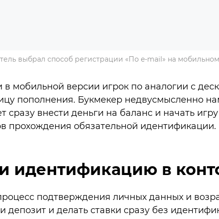
тель выбрал способ регистрации «По e-mail» на мобильном
 в мобильной версии игрок по аналогии с дес
ицу пополнения. Букмекер недвусмысленно нам
 сразу внести деньги на баланс и начать игру 
ов прохождения обязательной идентификации.
ти идентификацию в конт
роцесс подтверждения личных данных и возра
и депозит и делать ставки сразу без идентифи