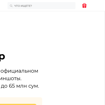
p
а официальном
риншоты.
до 65 млн сум.