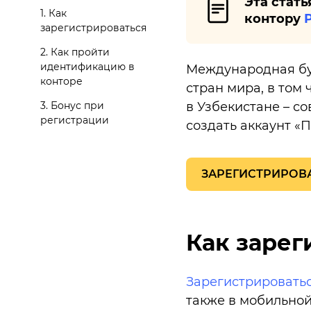
Эта стат
1.
Как
контору
P
зарегистрироваться
2.
Как пройти
идентификацию в
Международная бу
конторе
стран мира, в том 
3.
Бонус при
в Узбекистане – со
регистрации
создать аккаунт «П
ЗАРЕГИСТРИРОВА
Как зарег
Зарегистрироватьс
также в мобильной