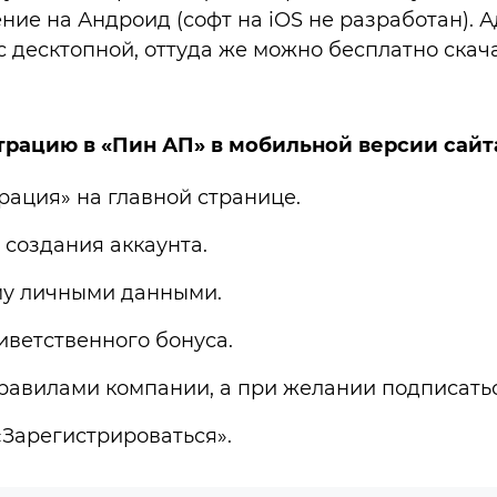
ние на Андроид (софт на iOS не разработан). 
с десктопной, оттуда же можно бесплатно ска
трацию в «Пин АП» в мобильной версии сайт
рация» на главной странице.
 создания аккаунта.
му личными данными.
иветственного бонуса.
правилами компании, а при желании подписатьс
«Зарегистрироваться».