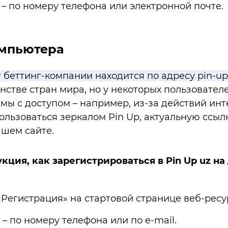
 – по номеру телефона или электронной почте.
омпьютера
беттинг-компании находится по адресу pin-u
нстве стран мира, но у некоторых пользовател
мы с доступом – например, из-за действий ин
льзоваться зеркалом Pin Up, актуальную ссылк
ашем сайте.
кция, как зарегистрироваться в Pin Up uz н
«Регистрация» на стартовой странице веб-ресу
– по номеру телефона или по e-mail.