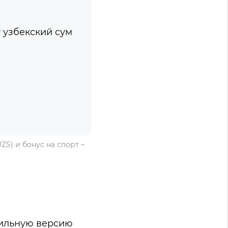
S) и бонус на спорт –
обильную версию