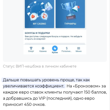
Статус ВИП-кешбэка в личном кабинете
Дальше повышать уровень проще, так как
увеличивается коэффициент.
На «Бронзовом» за
каждое евро ставок клиенты получают 150 баллов,
а добравшись до VIP (последний), одно евро
приносит 450 очков.