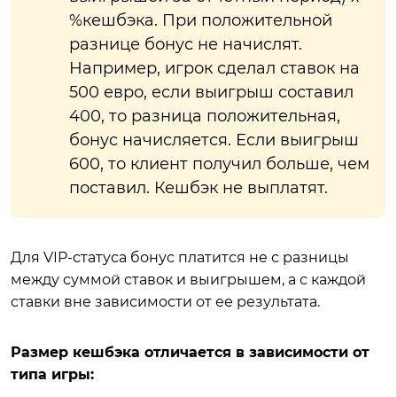
%кешбэка. При положительной
разнице бонус не начислят.
Например, игрок сделал ставок на
500 евро, если выигрыш составил
400, то разница положительная,
бонус начисляется. Если выигрыш
600, то клиент получил больше, чем
поставил. Кешбэк не выплатят.
Для VIP-статуса бонус платится не с разницы
между суммой ставок и выигрышем, а с каждой
ставки вне зависимости от ее результата.
Размер кешбэка отличается в зависимости от
типа игры: