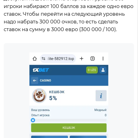
игроки набирают 100 баллов за каждое одно евро
ставок. Чтобы перейти на следующий уровень
надо набрать 300 000 очков, то есть сделать
ставок на сумму в 3000 евро (300 000 / 100).