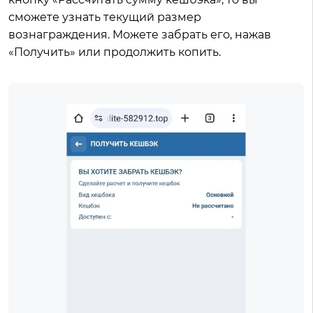
сможете узнать текущий размер
вознаграждения. Можете забрать его, нажав
«Получить» или продолжить копить.