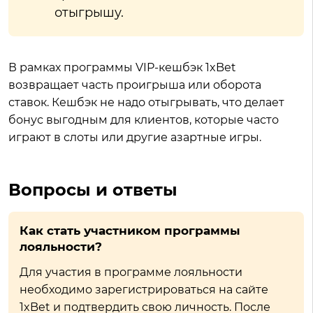
отыгрышу.
В рамках программы VIP-кешбэк 1xBet
возвращает часть проигрыша или оборота
ставок. Кешбэк не надо отыгрывать, что делает
бонус выгодным для клиентов, которые часто
играют в слоты или другие азартные игры.
Вопросы и ответы
Как стать участником программы
лояльности?
Для участия в программе лояльности
необходимо зарегистрироваться на сайте
1xBet и подтвердить свою личность. После