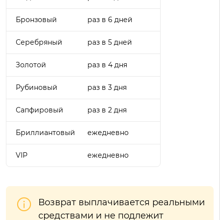
Бронзовый
раз в 6 дней
Серебряный
раз в 5 дней
Золотой
раз в 4 дня
Рубиновый
раз в 3 дня
Сапфировый
раз в 2 дня
Бриллиантовый
ежедневно
VIP
ежедневно
Возврат выплачивается реальными
средствами и не подлежит