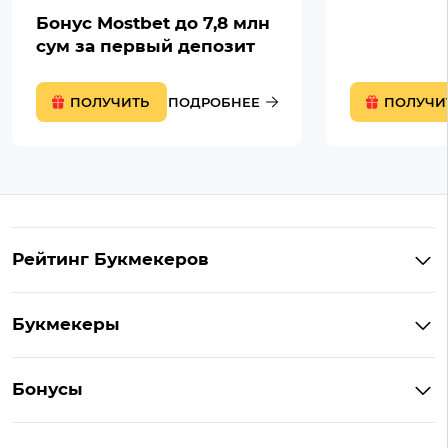
Бонус Mostbet до 7,8 млн
сум за первый депозит
ПОЛУЧИТЬ
ПОДРОБНЕЕ
ПОЛУЧИ
Рейтинг Букмекеров
Лучшие букмекеры Узбекистана
Букмекеры
Букмекеры c высокими коэффициентами
1xBet
Букмекерские конторы на Андроид
Бонусы
Мелбет
Бонусы Мелбет
Pin-Up