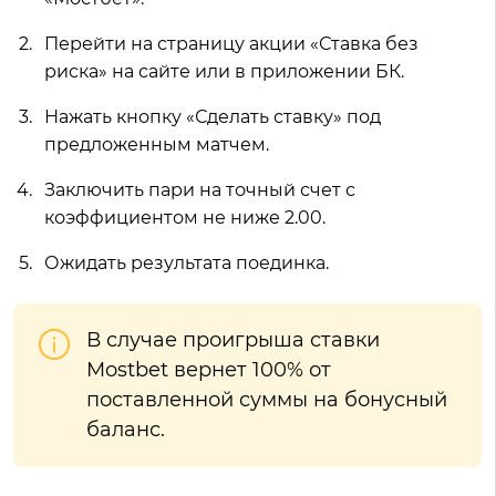
Перейти на страницу акции «Ставка без
риска» на сайте или в приложении БК.
Нажать кнопку «Сделать ставку» под
предложенным матчем.
Заключить пари на точный счет с
коэффициентом не ниже 2.00.
Ожидать результата поединка.
В случае проигрыша ставки
Mostbet вернет 100% от
поставленной суммы на бонусный
баланс.