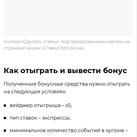
Кнопка «Сделать ставку» под предложенным матчем на
странице акции «Ставка без риска»
Как отыграть и вывести бонус
Полученные бонусные средства нужно отыграть
на следующих условиях:
вейджер отыгрыша – х5;
тип ставок – экспрессы;
минимальное количество событий в купоне –