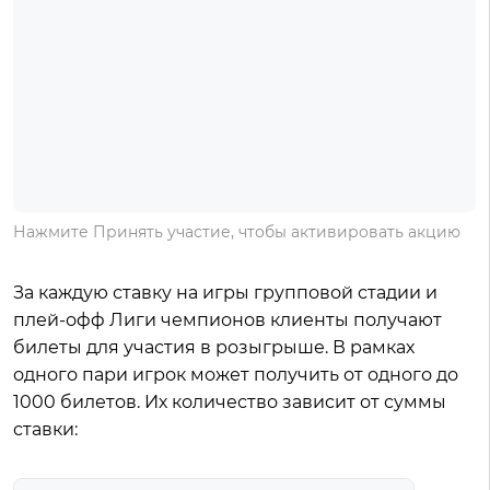
Нажмите Принять участие, чтобы активировать акцию
За каждую ставку на игры групповой стадии и
плей-офф Лиги чемпионов клиенты получают
билеты для участия в розыгрыше. В рамках
одного пари игрок может получить от одного до
1000 билетов. Их количество зависит от суммы
ставки: