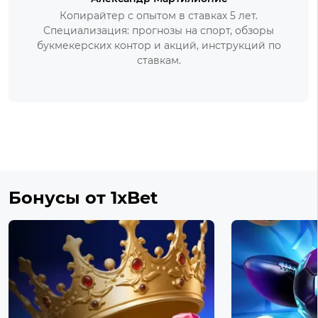
Копирайтер с опытом в ставках 5 лет.
Специализация: прогнозы на спорт, обзоры
букмекерских контор и акций, инструкций по
ставкам.
Бонусы от 1xBet