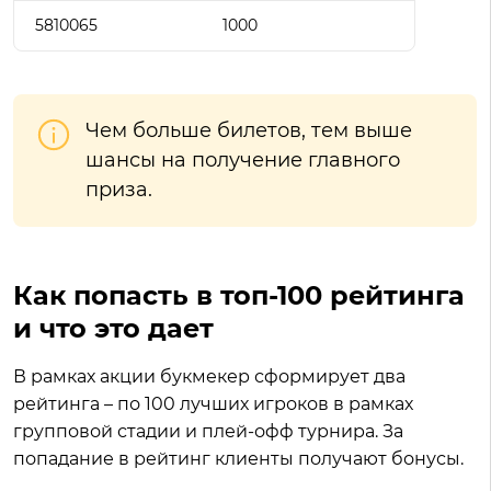
5810065
1000
Чем больше билетов, тем выше
шансы на получение главного
приза.
Как попасть в топ-100 рейтинга
и что это дает
В рамках акции букмекер сформирует два
рейтинга – по 100 лучших игроков в рамках
групповой стадии и плей-офф турнира. За
попадание в рейтинг клиенты получают бонусы.