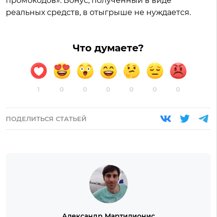
промокодов». Бонус, полученный в виде
реальных средств, в отыгрыше не нуждается.
Что думаете?
1
0
0
0
0
0
0
ПОДЕЛИТЬСЯ СТАТЬЕЙ
Александр Мартилионис