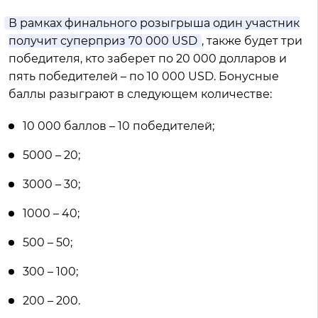
В рамках финального розыгрыша один участник
получит суперприз 70 000 USD
, также будет три
победителя, кто заберет по 20 000 долларов и
пять победителей – по 10 000 USD. Бонусные
баллы разыграют в следующем количестве:
10 000 баллов – 10 победителей;
5000 – 20;
3000 – 30;
1000 – 40;
500 – 50;
300 – 100;
200 – 200.