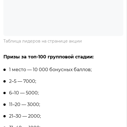
Таблица лидеров на странице акции
Призы за топ-100 групповой стадии:
1 место — 10 000 бонусных баллов;
2–5 — 7000;
6–10 — 5000;
11–20 — 3000;
21–30 — 2000;