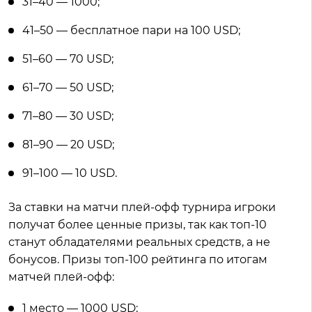
31–40 — 1000;
41–50 — бесплатное пари на 100 USD;
51–60 — 70 USD;
61–70 — 50 USD;
71–80 — 30 USD;
81–90 — 20 USD;
91–100 — 10 USD.
За ставки на матчи плей-офф турнира игроки
получат более ценные призы, так как топ-10
станут обладателями реальных средств, а не
бонусов. Призы топ-100 рейтинга по итогам
матчей плей-офф:
1 место — 1000 USD;