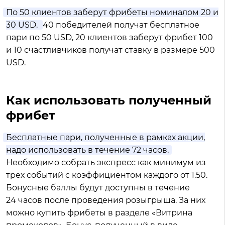
По 50 клиентов заберут фрибеты номиналом 20 и
30 USD.
40 победителей получат бесплатное
пари по 50 USD, 20 клиентов заберут фрибет 100
и 10 счастливчиков получат ставку в размере 500
USD.
Как использовать полученный
фрибет
Бесплатные пари, полученные в рамках акции,
надо использовать в течение 72 часов.
Необходимо собрать экспресс как минимум из
трех событий с коэффициентом каждого от 1.50.
Бонусные баллы будут доступны в течение
24 часов после проведения розыгрыша. За них
можно купить фрибеты в разделе «Витрина