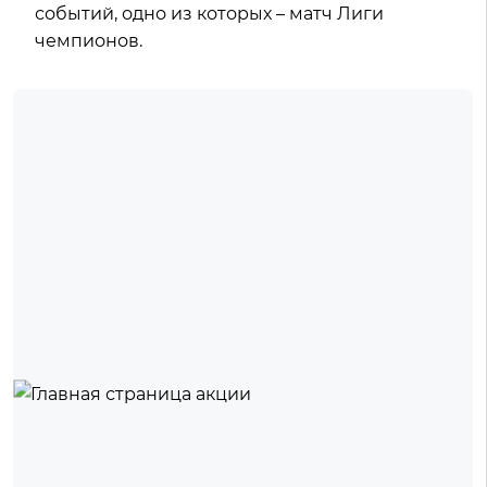
событий, одно из которых – матч Лиги
чемпионов.