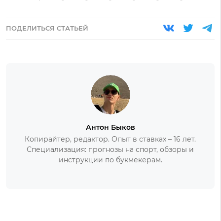
ПОДЕЛИТЬСЯ СТАТЬЕЙ
Антон Быков
Копирайтер, редактор. Опыт в ставках – 16 лет.
Специализация: прогнозы на спорт, обзоры и
инструкции по букмекерам.