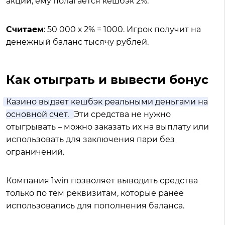
акции, ему полагается кешбэк 2%.
Считаем
: 50 000 х 2% = 1000. Игрок получит на
денежный баланс тысячу рублей.
Как отыграть и вывести бонус
Казино выдает кешбэк реальными деньгами на
основной счет.
Эти средства не нужно
отыгрывать – можно заказать их на выплату или
использовать для заключения пари без
ограничений.
Компания 1win позволяет выводить средства
только по тем реквизитам, которые ранее
использовались для пополнения баланса.