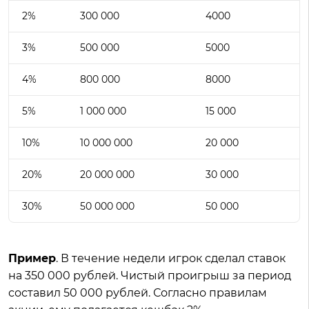
2%
300 000
4000
3%
500 000
5000
4%
800 000
8000
5%
1 000 000
15 000
10%
10 000 000
20 000
20%
20 000 000
30 000
30%
50 000 000
50 000
Пример
. В течение недели игрок сделал ставок
на 350 000 рублей. Чистый проигрыш за период
составил 50 000 рублей. Согласно правилам