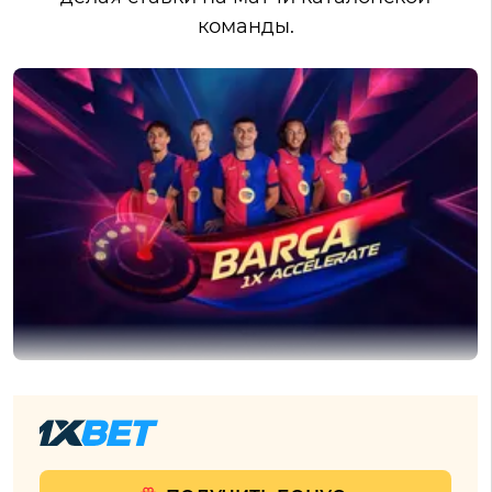
команды.