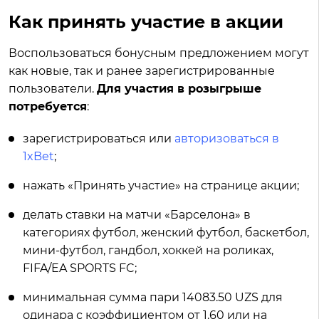
Как принять участие в акции
Воспользоваться бонусным предложением могут
как новые, так и ранее зарегистрированные
пользователи.
Для участия в розыгрыше
потребуется
:
зарегистрироваться или
авторизоваться в
1xBet
;
нажать «Принять участие» на странице акции;
делать ставки на матчи «Барселона» в
категориях футбол, женский футбол, баскетбол,
мини-футбол, гандбол, хоккей на роликах,
FIFA/EA SPORTS FC;
минимальная сумма пари 14083.50 UZS для
одинара с коэффициентом от 1.60 или на