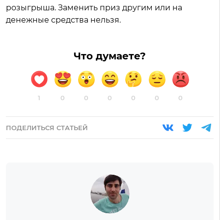
розыгрыша. Заменить приз другим или на
денежные средства нельзя.
Что думаете?
1
0
0
0
0
0
0
ПОДЕЛИТЬСЯ СТАТЬЕЙ