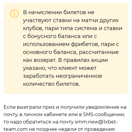
В начислении билетов не
участвуют ставки на матчи других
клубов, пари типа система и ставки
с бонусного баланса или с
использованием фрибетов, пари с
основного баланса, рассчитанные
как возврат. В правилах акции
указано, что клиент может
заработать неограниченное
количество билетов.
Если выиграли приз и получили уведомление на
почту, в личном кабинете или в SMS-сообщении,
то надо обратиться на почту
smm.new@1xbet-
team.com
не позднее недели от проведения