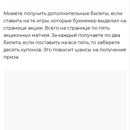
Можете получить дополнительные билеты, если
ставить на те игры, которые букмекер выделил на
странице акции. Всего на странице по пять
акционных матчей. За каждый получаете по два
билета, если поставить на все пять, то заберете
десять купонов. Это повысит шансы на получение
приза.