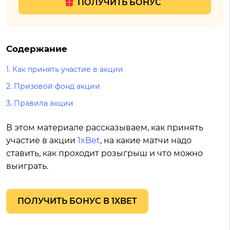
ПОЛУЧИТЬ БОНУС
Содержание
1.
Как принять участие в акции
2.
Призовой фонд акции
3.
Правила акции
В этом материале рассказываем, как принять
участие в акции
1xBet
, на какие матчи надо
ставить, как проходит розыгрыш и что можно
выиграть.
ПОЛУЧИТЬ БОНУС В 1XBET