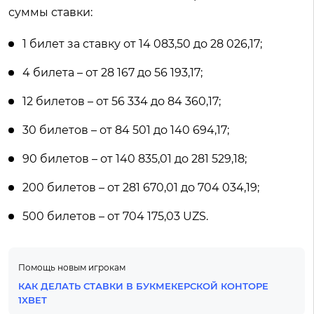
суммы ставки:
1 билет за ставку от 14 083,50 до 28 026,17;
4 билета – от 28 167 до 56 193,17;
12 билетов – от 56 334 до 84 360,17;
30 билетов – от 84 501 до 140 694,17;
90 билетов – от 140 835,01 до 281 529,18;
200 билетов – от 281 670,01 до 704 034,19;
500 билетов – от 704 175,03 UZS.
Помощь новым игрокам
КАК ДЕЛАТЬ СТАВКИ В БУКМЕКЕРСКОЙ КОНТОРЕ
1XBET