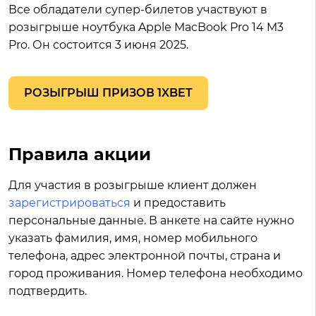
Все обладатели супер-билетов участвуют в
розыгрыше ноутбука Apple MacBook Pro 14 M3
Pro. Он состоится 3 июня 2025.
РОЗЫГРЫШ ПРИЗОВ 1XBET
Правила акции
Для участия в розыгрыше клиент должен
зарегистрироваться
и предоставить
персональные данные. В анкете на сайте нужно
указать фамилия, имя, номер мобильного
телефона, адрес электронной почты, страна и
город проживания. Номер телефона необходимо
подтвердить.