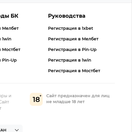
ды БК
Руководства
 Мелбет
Регистрация в 1xbet
 1win
Регистрация в Мелбет
 Мостбет
Регистрация в Pin-Up
 Pin-Up
Регистрация в 1win
Регистрация в Мостбет
оры и
Сайт предназначен для лиц
18
не младше 18 лет
Сайт
т