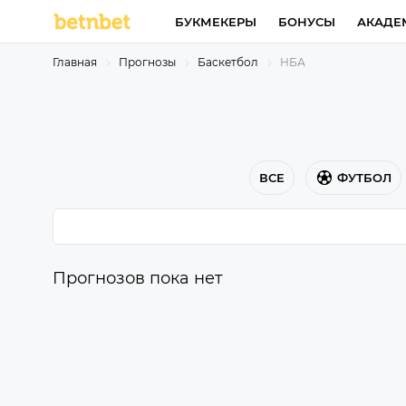
БУКМЕКЕРЫ
БОНУСЫ
АКАДЕ
Главная
Прогнозы
Баскетбол
НБА
ВСЕ
ФУТБОЛ
Прогнозов пока нет