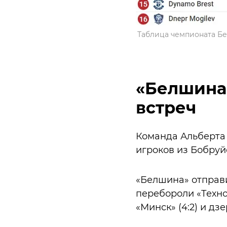
Таблица чемпионата Бе
«Белшина»
встреч
Команда Альберта 
игроков из Бобруйс
«Белшина» отправи
перебороли «Технол
«Минск» (4:2) и дз