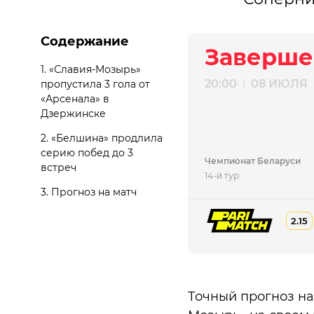
Содержание
Заверше
1.
«Славия-Мозырь»
20:00
08 ИЮЛЯ
|
пропустила 3 гола от
«Арсенала» в
Дзержинске
2.
«Белшина» продлила
серию побед до 3
Чемпионат Беларуси
встреч
14-й тур
3.
Прогноз на матч
2.15
Точный прогноз на