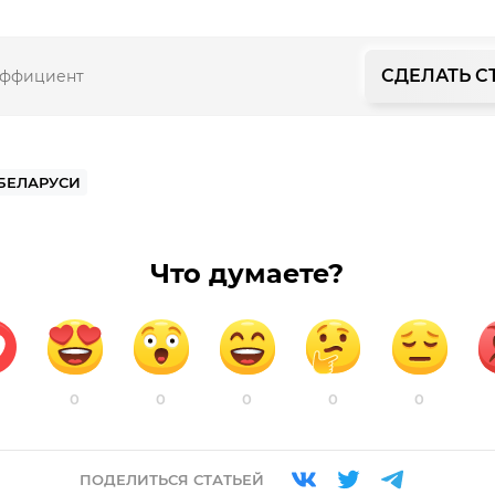
СДЕЛАТЬ С
ффициент
БЕЛАРУСИ
Что думаете?
0
0
0
0
0
ПОДЕЛИТЬСЯ СТАТЬЕЙ