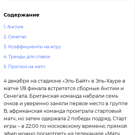
Содержание
1.
Англия
2.
Сенегал
3.
Коэффициенты на игру
4.
Тренды для ставок
5.
Прогноз на матч
4 декабря на стадионе «Эль-Байт» в Эль-Хауре в
матче 1/8 финала встретятся сборные Англии и
Сенегала. Британская команда набрали семь
очков и уверенно заняли первое место в группе
B, африканская команда проиграла стартовый
матч, но затем одержала 2 победы подряд. Старт
игры – в 22:00 по московскому времени, прямой
эфир можно посмотреть на телеканале «Матч