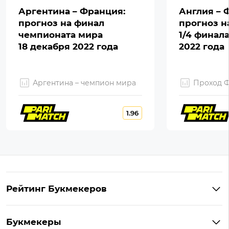
Аргентина – Франция:
Англия – 
прогноз на финал
прогноз н
чемпионата мира
1/4 финал
18 декабря 2022 года
2022 года
Аргентина – чемпион мира
Проход 
1.96
Рейтинг Букмекеров
Лучшие букмекеры Узбекистана
Букмекеры
Букмекеры c высокими коэффициентами