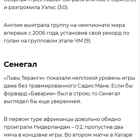
и разгромила Уэльс (3:0).
Англия выиграла группу на чемпионате мира
впервые с 2006 года, установив свой рекорд по
голам на групповом этапе ЧМ (9).
Сенегал
«Львы Теранги» показали неплохой уровень игры
даже без травмированного Cадио Мане. Если бы
форвард «Баварии» был в строю, то Сенегал
выглядел бы еще уверенней.
В первом туре африканцы довольно обидно
проиграли Нидерландам – 0:2, пропустив два
мяча в концовке игры. Во втором матче в Катаре