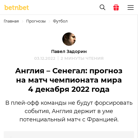
Главная
Прогнозы
Футбол
Павел Задорин
03.12.2022
2 МИНУТЫ ЧТЕНИЯ
Англия – Сенегал: прогноз
на матч чемпионата мира
4 декабря 2022 года
В плей-офф команды не будут форсировать
события, Англия держит в уме
потенциальный матч с Францией.