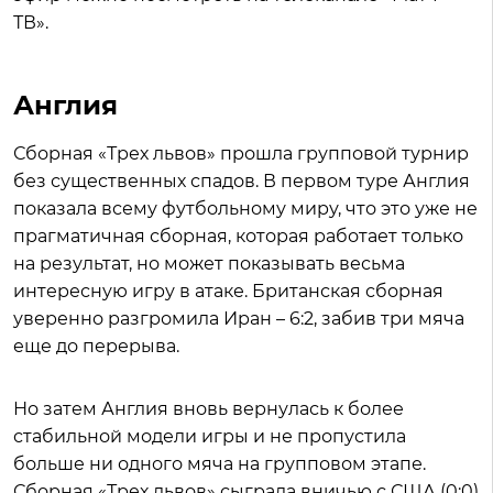
ТВ».
Англия
Сборная «Трех львов» прошла групповой турнир
без существенных спадов. В первом туре Англия
показала всему футбольному миру, что это уже не
прагматичная сборная, которая работает только
на результат, но может показывать весьма
интересную игру в атаке. Британская сборная
уверенно разгромила Иран – 6:2, забив три мяча
еще до перерыва.
Но затем Англия вновь вернулась к более
стабильной модели игры и не пропустила
больше ни одного мяча на групповом этапе.
Сборная «Трех львов» сыграла вничью с США (0:0)