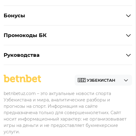
1xBet
Букмекерские конторы на Андроид
Бонусы
Мелбет
Бонусы Мелбет
Pin-Up
Промокоды БК
Бонусы 1xBet
1win
Промокоды Мелбет
Бонусы 1win
Мостбет
Руководства
Промокоды 1win
Бонусы Мостбет
Регистрация в 1xbet
Промокоды Мостбет
Бонусы Pin-Up
Регистрация в Мелбет
Промокоды Pin-Up
Регистрация в Pin-Up
betnbetuz.com – это актуальные новости спорта
Узбекистана и мира, аналитические разборы и
Регистрация в 1win
прогнозы на спорт. Информация на сайте
Регистрация в Мостбет
предназначена только для совершеннолетних. Сайт
носит информационный характер: не организовывает
игры на деньги и не предоставляет букмекерские
услуги.