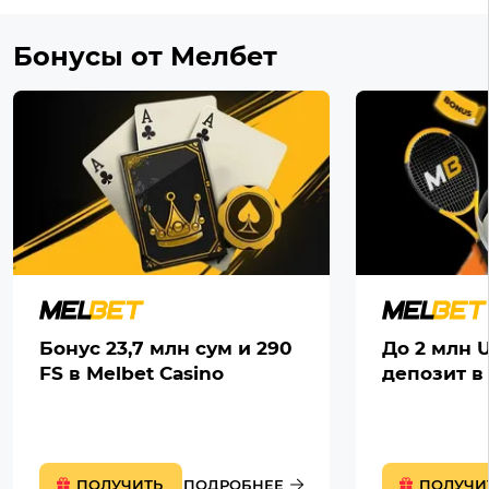
Бонусы от Мелбет
Бонус 23,7 млн сум и 290
До 2 млн 
FS в Melbet Casino
депозит в
ПОЛУЧИТЬ
ПОДРОБНЕЕ
ПОЛУЧИ