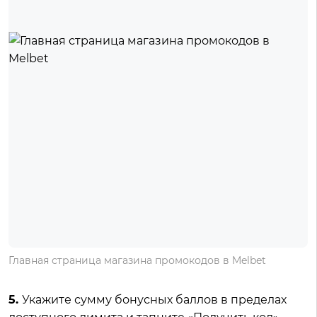
Главная страница магазина промокодов в Melbet
5.
Укажите сумму бонусных баллов в пределах