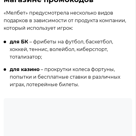
«Мелбет» предусмотрела несколько видов
подарков в зависимости от продукта компании,
который использует игрок:
для БК
– фрибеты на футбол, баскетбол,
хоккей, теннис, волейбол, киберспорт,
тотализатор;
для казино
– прокрутки колеса фортуны,
попытки и бесплатные ставки в различных
играх, лотерейные билеты.