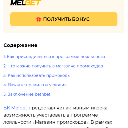
ПОЛУЧИТЬ БОНУС
Содержание
1.
Как присоединиться к программе лояльности
2.
Что можно получить в магазине промокодов
3.
Как использовать промокоды
4.
Важные правила и условия
5.
Заключение betnbet
БК Melbet
предоставляет активным игрока
возможность участвовать в программе
лояльности «Магазин промокодов». В рамках