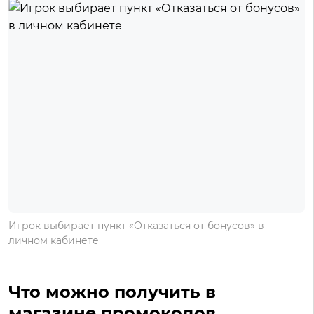
Игрок выбирает пункт «Отказаться от бонусов» в
личном кабинете
Что можно получить в
магазине промокодов