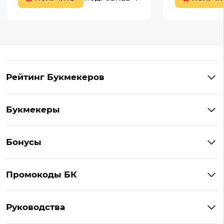
Рейтинг Букмекеров
Лучшие букмекеры Узбекистана
Букмекеры
Букмекеры c высокими коэффициентами
1xBet
Букмекерские конторы на Андроид
Бонусы
Мелбет
Бонусы Мелбет
Pin-Up
Промокоды БК
Бонусы 1xBet
1win
Промокоды Мелбет
Бонусы 1win
Мостбет
Руководства
Промокоды 1win
Бонусы Мостбет