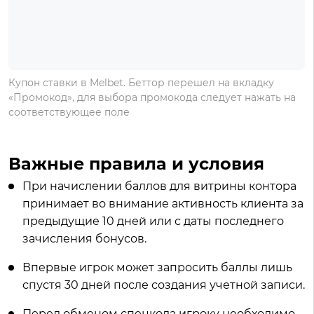
Купон ставки в Melbet. Беттор перешел на вкладку
«Промокод», для выбора промокода следует нажать на
соответствующее поле
Важные правила и условия
При начислении баллов для витрины контора
принимает во внимание активность клиента за
предыдущие 10 дней или с даты последнего
зачисления бонусов.
Впервые игрок может запросить баллы лишь
спустя 30 дней после создания учетной записи.
Перед обменом спецкода игроку необходимо