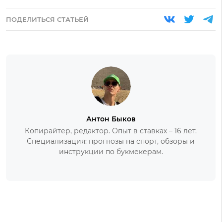
ПОДЕЛИТЬСЯ СТАТЬЕЙ
Антон Быков
Копирайтер, редактор. Опыт в ставках – 16 лет.
Специализация: прогнозы на спорт, обзоры и
инструкции по букмекерам.