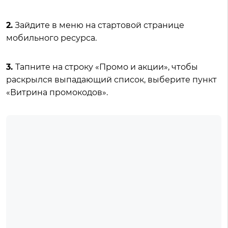
2.
Зайдите в меню на стартовой странице
мобильного ресурса.
3.
Тапните на строку «Промо и акции», чтобы
раскрылся выпадающий список, выберите пункт
«Витрина промокодов».