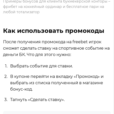
Примеры бонусов для клиента букмекерской конторы –
фрибет на хоккейный ординар и бесплатное пари на
любой тотализатор
Как использовать промокоды
После получения промокода на freebet игрок
сможет сделать ставку на спортивное событие на
деньги БК. Что для этого нужно:
Выбрать событие для ставки.
В купоне перейти на вкладку «Промокод» и
выбрать из списка полученный в магазине
бонус-код.
Тапнуть «Сделать ставку».