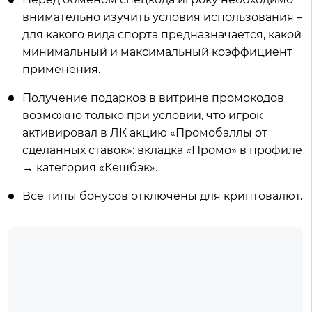
внимательно изучить условия использования –
для какого вида спорта предназначается, какой
минимальный и максимальный коэффициент
применения.
Получение подарков в витрине промокодов
возможно только при условии, что игрок
активировал в ЛК акцию «Промобаллы от
сделанных ставок»: вкладка «Промо» в профиле
→ категория «Кешбэк».
Все типы бонусов отключены для криптовалют.