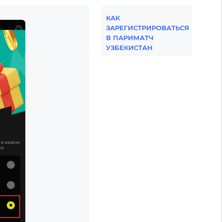
КАК
ЗАРЕГИСТРИРОВАТЬСЯ
В ПАРИМАТЧ
УЗБЕКИСТАН