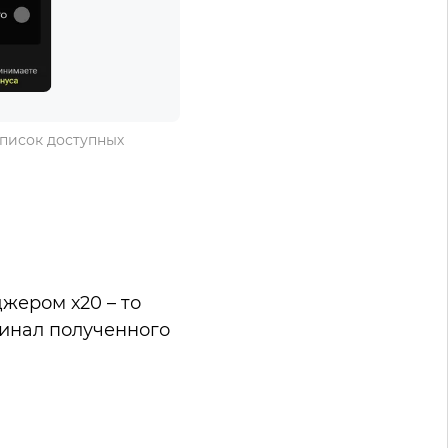
список доступных
жером х20 – то
минал полученного