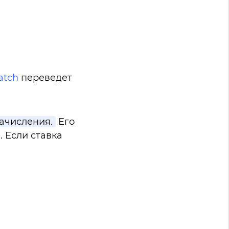
atch
переведет
ачисления.
Его
 Если ставка