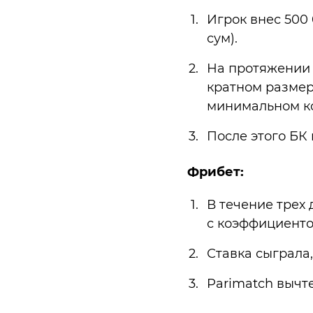
Игрок внес 500 
сум).
На протяжении 
кратном размере
минимальном ко
После этого БК
Фрибет:
В течение трех
с коэффициенто
Ставка сыграла,
Parimatch вычт