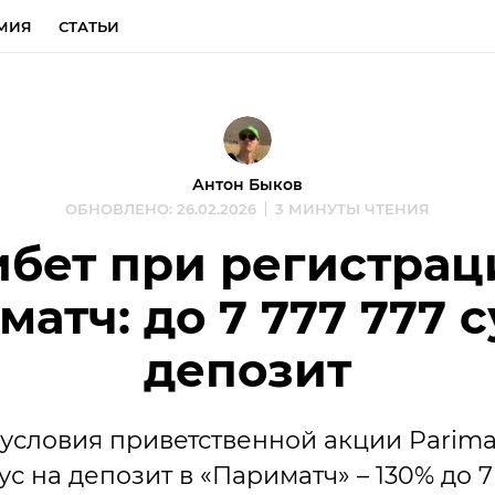
МИЯ
СТАТЬИ
Антон Быков
ОБНОВЛЕНО: 26.02.2026
3 МИНУТЫ ЧТЕНИЯ
бет при регистрац
атч: до 7 777 777 
депозит
условия приветственной акции Parima
с на депозит в «Париматч» – 130% до 7