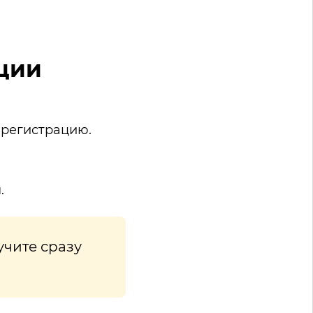
ации
 регистрацию.
.
учите сразу