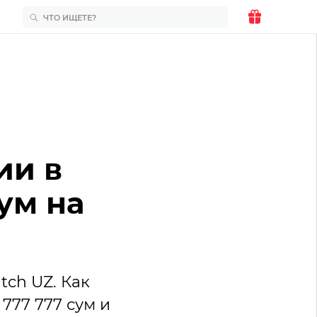
ии в
сум на
tch UZ. Как
 777 777 сум и