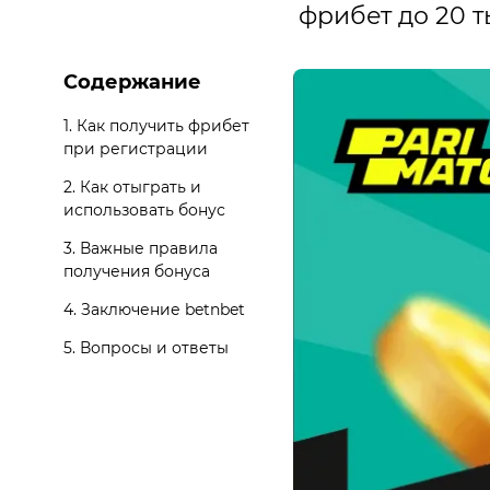
фрибет до 20 т
Содержание
1.
Как получить фрибет
при регистрации
2.
Как отыграть и
использовать бонус
3.
Важные правила
получения бонуса
4.
Заключение betnbet
5.
Вопросы и ответы