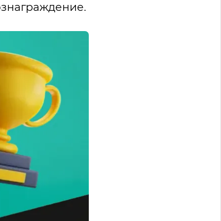
вознаграждение.