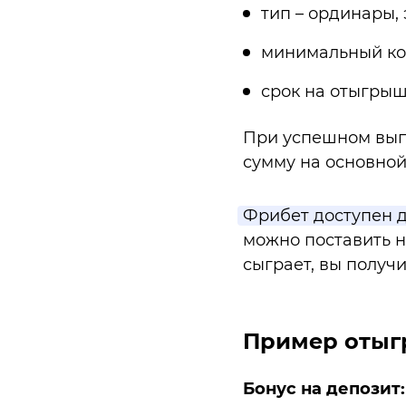
тип – ординары, 
минимальный коэ
срок на отыгрыш 
При успешном вы
сумму на основной
Фрибет доступен д
можно поставить н
сыграет, вы получ
Пример оты
Бонус на депозит: