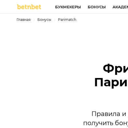
БУКМЕКЕРЫ
БОНУСЫ
АКАДЕ
Главная
Бонусы
Parimatch
Фри
Парим
Правила и 
получить бону