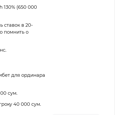
h 130% (650 000
 ставок в 20-
но помнить о
нс.
ибет для ординара
00 сум.
року 40 000 сум.