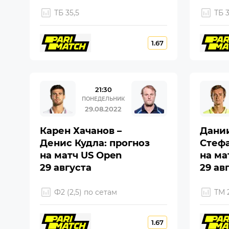
ТБ 35,5
ТБ 3
1.67
21:30
ПОНЕДЕЛЬНИК
29.08.2022
Карен Хачанов –
Дани
Денис Кудла: прогноз
Стефа
на матч US Open
на ма
29 августа
29 ав
Ф2 (2,5) по сетам
ТМ 2
1.67