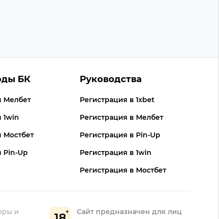
ды БК
Руководства
 Мелбет
Регистрация в 1xbet
 1win
Регистрация в Мелбет
 Мостбет
Регистрация в Pin-Up
 Pin-Up
Регистрация в 1win
Регистрация в Мостбет
оры и
Сайт предназначен для лиц
18