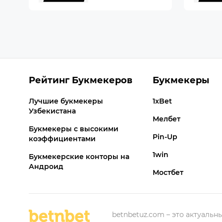
Рейтинг Букмекеров
Букмекеры
Лучшие букмекеры
1xBet
Узбекистана
Мелбет
Букмекеры c высокими
Pin-Up
коэффициентами
1win
Букмекерские конторы на
Андроид
Мостбет
betnbetuz.com – это актуаль