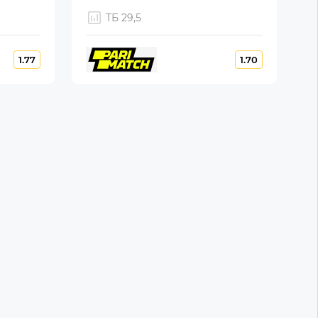
ТБ 29,5
1.77
1.70