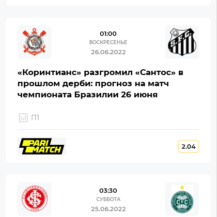
01:00
ВОСКРЕСЕНЬЕ
26.06.2022
«Коринтианс» разгромил «Сантос» в
прошлом дерби: прогноз на матч
чемпионата Бразилии 26 июня
П1
2.04
03:30
СУББОТА
25.06.2022