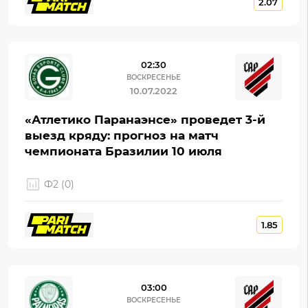
2.07
02:30
ВОСКРЕСЕНЬЕ
10.07.2022
«Атлетико Паранаэнсе» проведет 3-й
выезд кряду: прогноз на матч
чемпионата Бразилии 10 июля
Ф2 (0)
1.85
03:00
ВОСКРЕСЕНЬЕ