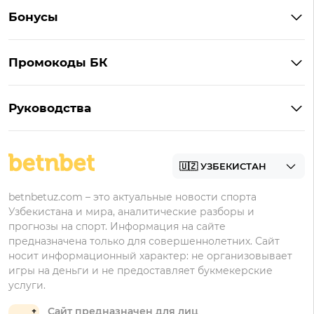
1xBet
Букмекерские конторы на Андроид
Бонусы
Мелбет
Бонусы Мелбет
Pin-Up
Промокоды БК
Бонусы 1xBet
1win
Промокоды Мелбет
Бонусы 1win
Мостбет
Руководства
Промокоды 1win
Бонусы Мостбет
Регистрация в 1xbet
Промокоды Мостбет
Бонусы Pin-Up
Регистрация в Мелбет
Промокоды Pin-Up
Регистрация в Pin-Up
betnbetuz.com – это актуальные новости спорта
Узбекистана и мира, аналитические разборы и
Регистрация в 1win
прогнозы на спорт. Информация на сайте
Регистрация в Мостбет
предназначена только для совершеннолетних. Сайт
носит информационный характер: не организовывает
игры на деньги и не предоставляет букмекерские
услуги.
Сайт предназначен для лиц