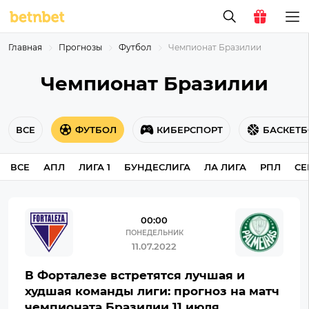
Главная
Прогнозы
Футбол
Чемпионат Бразилии
Чемпионат Бразилии
ВСЕ
ФУТБОЛ
КИБЕРСПОРТ
БАСКЕТБ
ВСЕ
АПЛ
ЛИГА 1
БУНДЕСЛИГА
ЛА ЛИГА
РПЛ
СЕ
00:00
ПОНЕДЕЛЬНИК
11.07.2022
В Форталезе встретятся лучшая и
худшая команды лиги: прогноз на матч
чемпионата Бразилии 11 июля