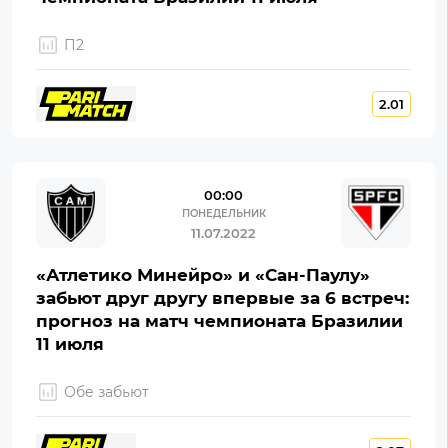
П2
2.01
00:00
ПОНЕДЕЛЬНИК
11.07.2022
«Атлетико Минейро» и «Сан-Паулу»
забьют друг другу впервые за 6 встреч:
прогноз на матч чемпионата Бразилии
11 июля
Обе забьют