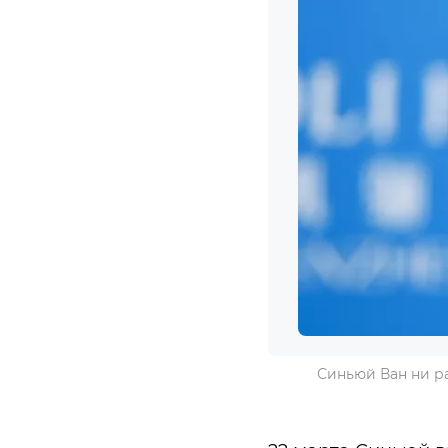
Синьюй Ван ни ра