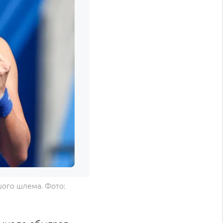
ого шлема. Фото: