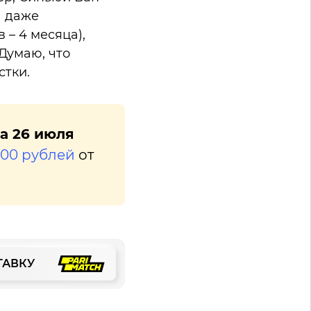
а даже
 – 4 месяца),
Думаю, что
стки.
а 26 июля
000 рублей
от
ТАВКУ