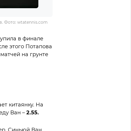
. Фото: wtatennis.com
тупила в финале
сле этого Потапова
 матчей на грунте
ет китаянку. На
еду Ван –
2.55.
р, Синьюй Ван