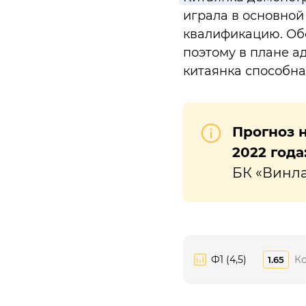
играла в основной
квалификацию. Обе
поэтому в плане а
китаянка способна
Прогноз н
2022 года
БК «Винла
Ф1 (4,5)
К
1.65