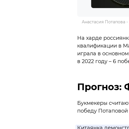
Анастасия Потапова -
На харде россиянк
квалификации в Май
играла в основном
в 2022 году – 6 по
Прогноз: Ф
Букмекеры считают
победу Потаповой
Китаянка демонстр