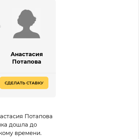
Анастасия
Потапова
СДЕЛАТЬ СТАВКУ
настасия Потапова
нка дошла до
скому времени.