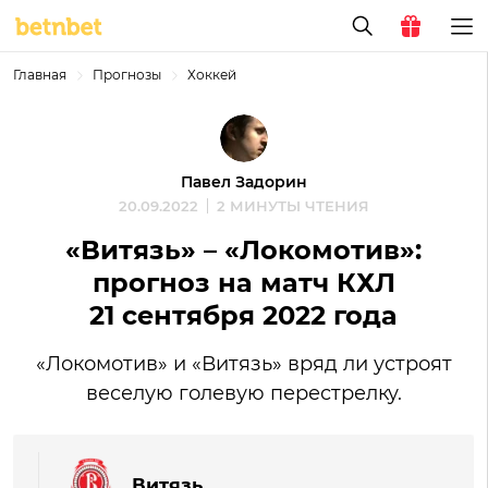
Главная
Прогнозы
Хоккей
Павел Задорин
20.09.2022
2 МИНУТЫ ЧТЕНИЯ
«Витязь» – «Локомотив»:
прогноз на матч КХЛ
21 сентября 2022 года
«Локомотив» и «Витязь» вряд ли устроят
веселую голевую перестрелку.
Витязь