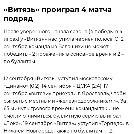
«Витязь» проиграл 4 матча
подряд
После уверенного начала сезона (4 победы в 4
играх) у «Витязя» наступила черная полоса. С 12
сентября команда из Балашихи не может
победить – 2 поражения в основное время и 2 –
по буллитам.
12 сентября «Витязь» уступил московскому
«Динамо» (0:2), 14 сентября – ЦСКА (2:4). 17
сентября «витязи» приехали в Ярославль, чтобы
сыграть с местными «железнодорожниками». За
65 минут игрового времени команды так и не
смогли отличиться, буллитную серию выиграл
«Локо». 19 сентября «Витязь» уступил «Торпедо» в
Нижнем Новгороде также по буллитам – 1:2.