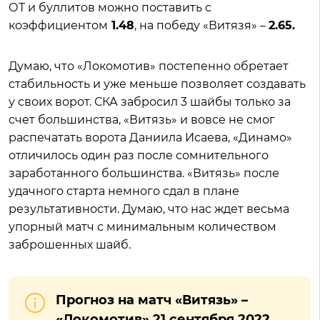
ОТ и буллитов можно поставить с
коэффициентом
1.48
, на победу «Витязя» –
2.65.
Думаю, что «Локомотив» постепенно обретает
стабильность и уже меньше позволяет создавать
у своих ворот. СКА забросил 3 шайбы только за
счет большинства, «Витязь» и вовсе не смог
распечатать ворота Даниила Исаева, «Динамо»
отличилось один раз после сомнительного
заработанного большинства. «Витязь» после
удачного старта немного сдал в плане
результативности. Думаю, что нас ждет весьма
упорный матч с минимальным количеством
заброшенных шайб.
Прогноз на матч «Витязь» –
«Локомотив» 21 сентября 2022