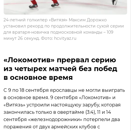
24-летний голкипер «Витязя» Максим Дорожко
установил рекорд по продолжительности сухой серии
для вратаря-новичка подмосковной команды – 109
минут 26 секунд. Фото: hcvityaz.ru
«Локомотив» прервал серию
из четырех матчей без побед
в основное время
C 9 по 18 сентября ярославцы не могли выиграть
в основное время. 9 сентября «Локомотив» и
«Витязь» устроили настоящуюу зарубу, которая
закончилась только в овертайме (3:4), 11 и 14
сентября «железнодорожники» потерпели два
поражения от двух армейских клубов с