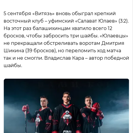
5 сентября «Витязь» вновь обыграл крепкий
восточный клуб – уфимский «Салават Юлаев» (3:2).
На этот раз балашихинцам хватило всего 12
бросков, чтобы забросить три шайбы. «Юлаевцы»
не прекращали обстреливать воротам Дмитрия
Шикина (39 бросков), но переломить ход матча
так и не смогли. Владислав Кара – автор победной
шайбы.