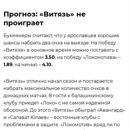
Прогноз: «Витязь» не
проиграет
Букмекеры считают, что у ярославцев хорошие
шансы набрать два очка на выезде. На победу
«Витязя» в основное время можно поставить с
коэффициентом
3.50
, на победу «Локомотива» –
1.89
, на ничью –
4.10.
«Витязь» отлично начал сезон и постарается
набрать максимальное количество очков в
домашних матчах. В гости к балашихинскому
клубу приедет «Локо» с не самой надежной
обороной. До этого «Витязь» обыграл «Авангард»
и «Салават Юлаев» – восточные клубы с
проблемами в защите. «Локомотив» вряд ли по