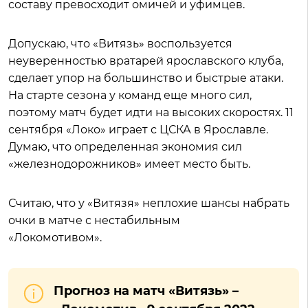
составу превосходит омичей и уфимцев.
Допускаю, что «Витязь» воспользуется
неуверенностью вратарей ярославского клуба,
сделает упор на большинство и быстрые атаки.
На старте сезона у команд еще много сил,
поэтому матч будет идти на высоких скоростях. 11
сентября «Локо» играет с ЦСКА в Ярославле.
Думаю, что определенная экономия сил
«железнодорожников» имеет место быть.
Считаю, что у «Витязя» неплохие шансы набрать
очки в матче с нестабильным
«Локомотивом».
Прогноз на матч «Витязь» –