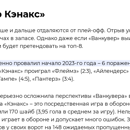
 Кэнакс»
ьше и дальше отдаляются от плей-офф. Отрыв уж
тчах в запасе. Однако даже если «Ванкувер» вы
и будет претендовать на топ-8.
енно провалил начало 2023-го года – 6 пораже
Кэнакс» проиграл «Флеймз» (2:3), «Айлендерс» (2
ампе» (4:5), «Пантерз» (3:4).
ерьезно осложнила перспективы «Ванкувера» в
 «Кэнакс» – это посредственная игра в обороне
ли 170 шайб (3,95 гола в среднем за игру). Нель
 играет в обороне и допускает много ошибок. З
в у своих ворот на 148 ожидаемых пропущенн