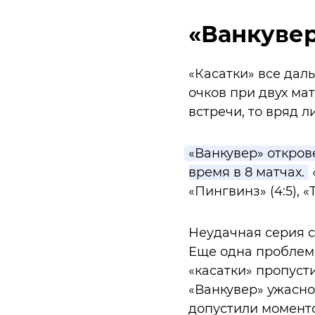
«Ванкувер
«Касатки» все дал
очков при двух ма
встречи, то вряд л
«Ванкувер» откров
время в 8 матчах.
«
«Пингвинз» (4:5), «Т
Неудачная серия с
Еще одна проблема
«касатки» пропусти
«Ванкувер» ужасно
допустили моменто