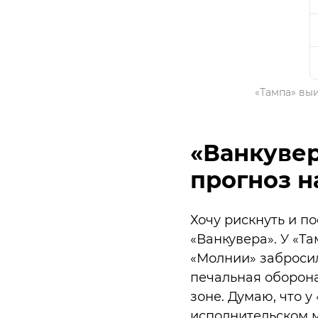
«Тампа» вы
«Ванкувер
прогноз н
Хочу рискнуть и по
«Ванкувера». У «Т
«Молнии» забросил
печальная оборона
зоне. Думаю, что 
исполнительском