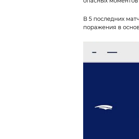
опасных моментов 
В 5 последних матч
поражения в о