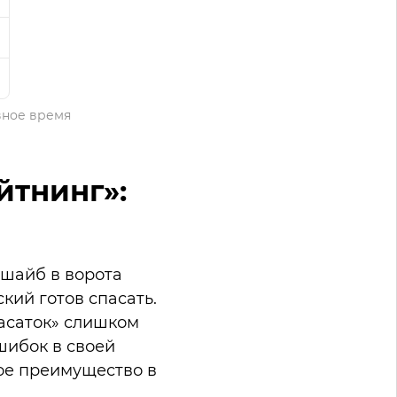
овное время
йтнинг»:
 шайб в ворота
кий готов спасать.
касаток» слишком
шибок в своей
мое преимущество в