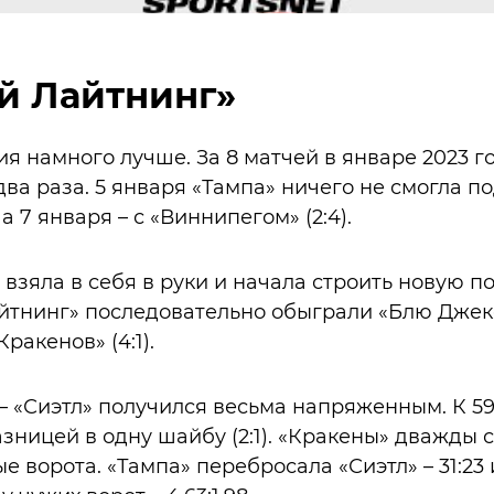
й Лайтнинг»
ия намного лучше. За 8 матчей в январе 2023 г
ва раза. 5 января «Тампа» ничего не смогла по
 а 7 января – с «Виннипегом» (2:4).
 взяла в себя в руки и начала строить новую п
айтнинг» последовательно обыграли «Блю Джекет
«Кракенов» (4:1).
 – «Сиэтл» получился весьма напряженным. К 5
азницей в одну шайбу (2:1). «Кракены» дважды 
е ворота. «Тампа» перебросала «Сиэтл» – 31:23