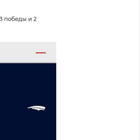
3 победы и 2