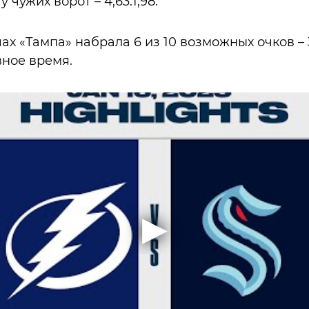
у чужих ворот – 4,63:1,98.
ах «Тампа» набрала 6 из 10 возможных очков – 
сновное время.