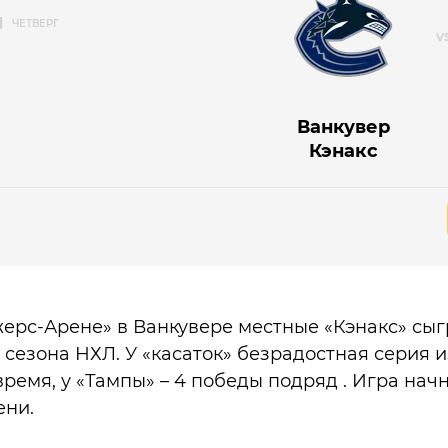
Я
ЧЕТВЕРГ
Ванкувер
Кэнакс
жерс-Арене» в Ванкувере местные «Кэнакс» сыг
 сезона НХЛ. У «касаток» безрадостная серия и
ремя, у «Тампы» – 4 победы подряд . Игра начн
мени.