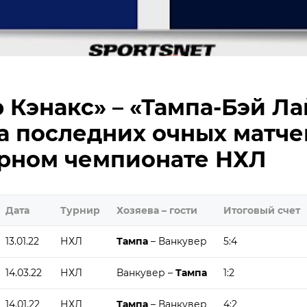
 Кэнакс» – «Тампа-Бэй Ла
а последних очных матче
ярном чемпионате НХЛ
Дата
Турнир
Хозяева – гости
Итоговый счет
13.01.22
НХЛ
Тампа
– Ванкувер
5:4
14.03.22
НХЛ
Ванкувер –
Тампа
1:2
14.01.22
НХЛ
Тампа
– Ванкувер
4:2