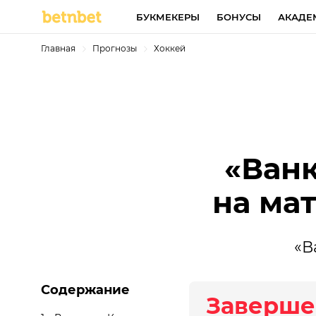
БУКМЕКЕРЫ
БОНУСЫ
АКАДЕ
Главная
Прогнозы
Хоккей
«Ванк
на мат
«В
Содержание
Заверше