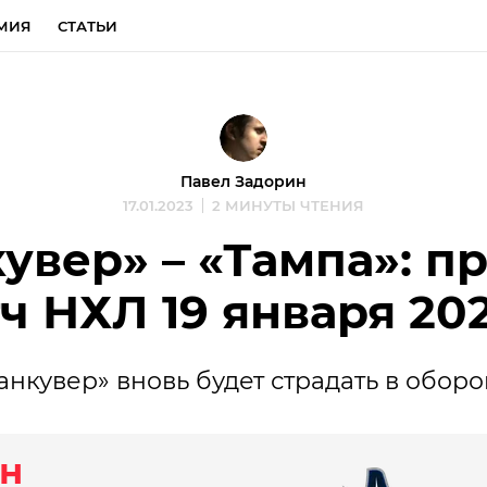
МИЯ
СТАТЬИ
Павел Задорин
17.01.2023
2 МИНУТЫ ЧТЕНИЯ
увер» – «Тампа»: п
ч НХЛ 19 января 20
анкувер» вновь будет страдать в оборо
н