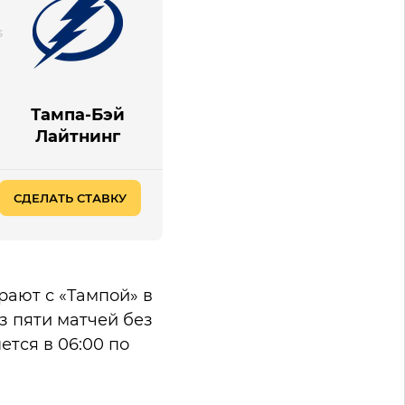
Тампа-Бэй
Лайтнинг
СДЕЛАТЬ СТАВКУ
рают с «Тампой» в
з пяти матчей без
ется в 06:00 по