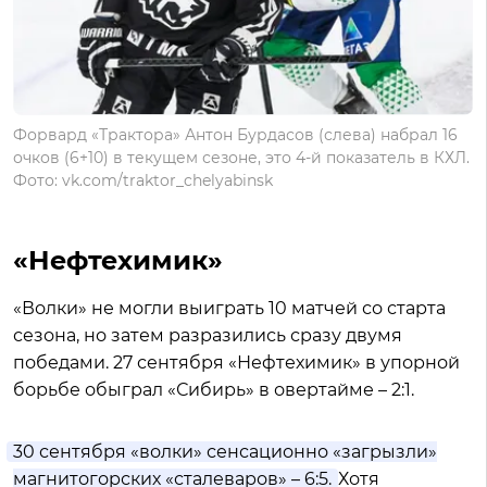
Форвард «Трактора» Антон Бурдасов (слева) набрал 16
очков (6+10) в текущем сезоне, это 4-й показатель в КХЛ.
Фото: vk.com/traktor_chelyabinsk
«Нефтехимик»
«Волки» не могли выиграть 10 матчей со старта
сезона, но затем разразились сразу двумя
победами. 27 сентября «Нефтехимик» в упорной
борьбе обыграл «Сибирь» в овертайме – 2:1.
30 сентября «волки» сенсационно «загрызли»
магнитогорских «сталеваров» – 6:5.
Хотя