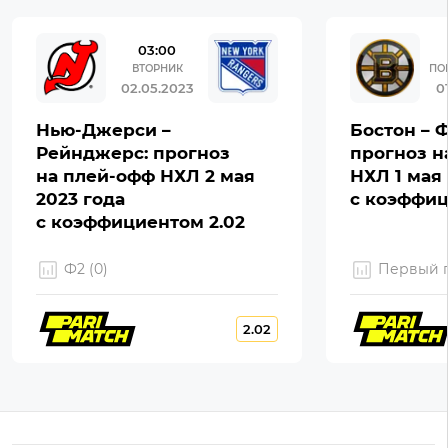
03:00
ВТОРНИК
ПО
02.05.2023
0
Нью-Джерси –
Бостон – 
Рейнджерс: прогноз
прогноз н
на плей-офф НХЛ 2 мая
НХЛ 1 мая 
2023 года
с коэффиц
с коэффициентом 2.02
Ф2 (0)
Первый г
2.02