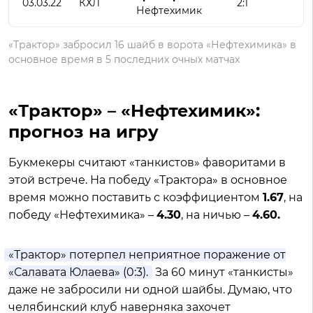
03.03.22
КХЛ
2:1
Нефтехимик
«Трактор» забросил 16 шайб в ворота «Нефтехимика» в
основное время в 5 последних очных матчах
«Трактор» – «Нефтехимик»:
прогноз на игру
Букмекеры считают «танкистов» фаворитами в
этой встрече. На победу «Трактора» в основное
время можно поставить с коэффициентом
1.67
, на
победу «Нефтехимика» –
4.30
, на ничью –
4.60.
«Трактор» потерпел неприятное поражение от
«Салавата Юлаева» (0:3).
За 60 минут «танкисты»
даже не забросили ни одной шайбы. Думаю, что
челябинский клуб наверняка захочет