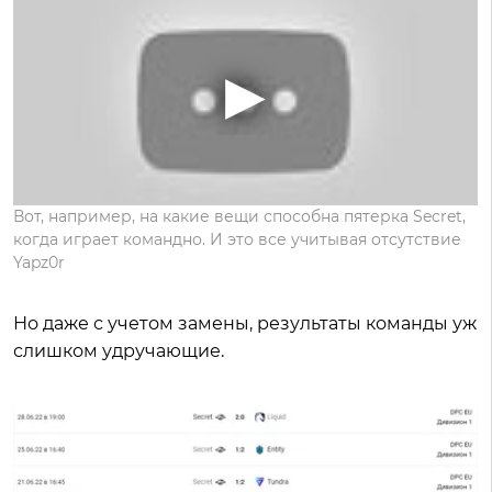
Вот, например, на какие вещи способна пятерка Secret,
когда играет командно. И это все учитывая отсутствие
Yapz0r
Но даже с учетом замены, результаты команды уж
слишком удручающие.