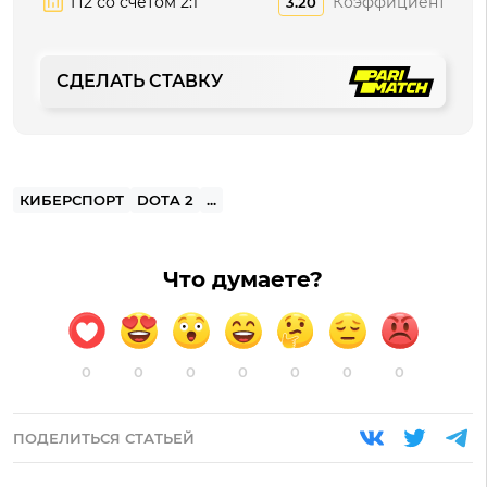
П2 со счетом 2:1
Коэффициент
3.20
СДЕЛАТЬ СТАВКУ
КИБЕРСПОРТ
DOTA 2
...
Что думаете?
0
0
0
0
0
0
0
ПОДЕЛИТЬСЯ СТАТЬЕЙ