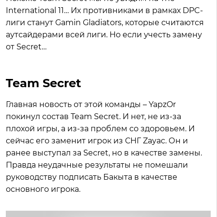
International 11… Их противниками в рамках DPC-
лиги станут Gamin Gladiators, которые считаются
аутсайдерами всей лиги. Но если учесть замену
от Secret…
Team Secret
Главная новость от этой команды – YapzOr
покинул состав Team Secret. И нет, не из-за
плохой игры, а из-за проблем со здоровьем. И
сейчас его заменит игрок из СНГ Zayac. Он и
ранее выступал за Secret, но в качестве замены.
Правда неудачные результаты не помешали
руководству подписать Бакыта в качестве
основного игрока.