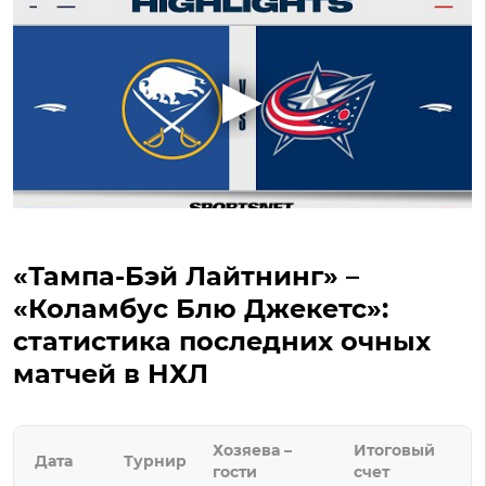
«Тампа-Бэй Лайтнинг» –
«Коламбус Блю Джекетс»:
статистика последних очных
матчей в НХЛ
Хозяева –
Итоговый
Дата
Турнир
гости
счет