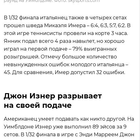
раунд на Уимблдоне. Фото: skysports.com
В 1/32 финала итальянец также в четырех сетах
прошел шведа Микаэля Имера – 6:4, 6:3, 5:7, 6:2. В
этой игре теннисисты провели на корте 3 часа.
Янник подал всего 4 раза навылет, но хорошо
играл на первой подаче – 79% выигранных
розыгрышей. Отмечу большое количество
невынужденных ошибок молодого итальянца –
45. Для сравнения, Имер допустил 32 ошибки.
Джон Изнер разрывает
на своей подаче
Американец умеет подавать как никто другой. На
Уимблдоне Изнер уже выполнил 89 эйсов за 9
сетов. В 1/32 финала в игре с Энди Марреем Джон