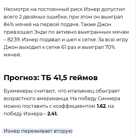
Несмотря на постоянный риск Изнер допустил
всего 2 двойных ошибки, при этом он выиграл
84% мячей на первой подаче. Также Джон
превзошел Энди по активно выигранным мячам
– 82:39. Изнер подавал и шел к сетке. За всю игру
Джон выходил к сетке 61 раз и выиграл 70%
мячей.
Прогноз: ТБ 41,5 геймов
Букмекеры считают, что итальянец обыграет
возрастного американца. На победу Синнера
можно поставить с коэффициентом
1.62
, на
победу Изнера –
2.41.
Изнер переживает вторую