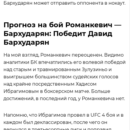
Бархударян может отправить оппонента в нокаут.
Прогноз на бой Романкевич —
Бархударян: Победит Давид
Бархударян
На мой взгляд, Романкевич переоценен. Видимо
аналитики БК впечатлились его волевой победой
над старым и травмированным Зулузиньо и
выигрышем большинством судейских голосов
над крайне посредственным Хадисом
Ибрагимовым в боксерском матче. Больше
достижений, в последний год, у Романкевича нет.
Напомню, что Ибрагимов провел в UFC 4 боя и в
каждом был деклассирован, после чего он
вернулся в третьесортные лиги и поправил