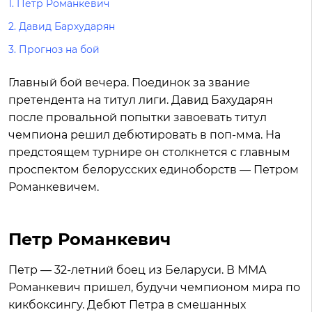
1.
Петр Романкевич
2.
Давид Бархударян
3.
Прогноз на бой
Главный бой вечера. Поединок за звание
претендента на титул лиги. Давид Бахударян
после провальной попытки завоевать титул
чемпиона решил дебютировать в поп-мма. На
предстоящем турнире он столкнется с главным
проспектом белорусских единоборств — Петром
Романкевичем.
Петр Романкевич
Петр — 32-летний боец из Беларуси. В ММА
Романкевич пришел, будучи чемпионом мира по
кикбоксингу. Дебют Петра в смешанных