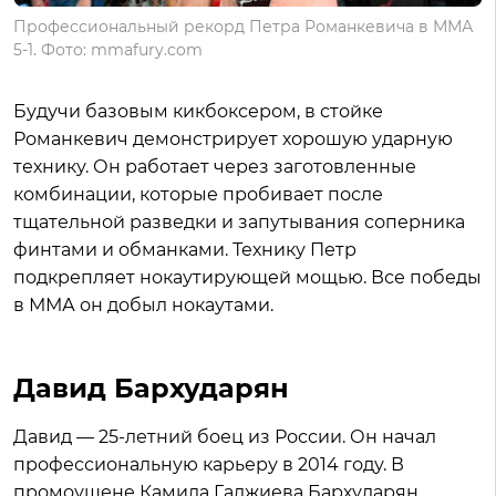
Профессиональный рекорд Петра Романкевича в ММА
5-1. Фото: mmafury.com
Будучи базовым кикбоксером, в стойке
Романкевич демонстрирует хорошую ударную
технику. Он работает через заготовленные
комбинации, которые пробивает после
тщательной разведки и запутывания соперника
финтами и обманками. Технику Петр
подкрепляет нокаутирующей мощью. Все победы
в ММА он добыл нокаутами.
Давид Бархударян
Давид — 25-летний боец из России. Он начал
профессиональную карьеру в 2014 году. В
промоушене Камила Гаджиева Бархударян