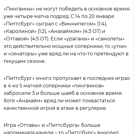
«Пингвины» не могут победить в основное время
уже четыре матча подряд. С 14 по 20 января
«Питтсбург» сыграл с «Виннипегом» (1:4),
«Каролиной» (1:2), «Анахаймом» (4:3 ОТ) и
«Оттавой» (4:5 ОТ). Если «ураганы» и «самолеты»
это действительно мощные соперники, то «утки»
и «сенаторы» уже вряд ли на что-то претендуют в
текущем сезоне.
«Питтсбург» много пропускает в последних играх:
в 4 из 5 матчей соперники «пингвинов»
забросили 3 и больше шайб в основное время.
Хотя «Анахайм» вряд ли может похвастаться
качественной игрой в атаке в регулярке.
Игра «Оттавы» и «Питтсбурга» больше
напоминала качели – то «Питтсбург» выходил