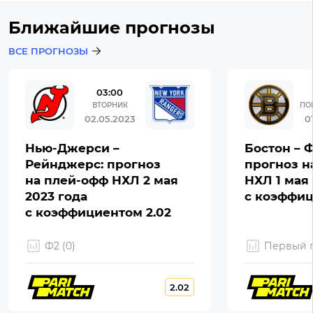
Ближайшие прогнозы
ВСЕ ПРОГНОЗЫ
03:00
ВТОРНИК
ПО
02.05.2023
0
Нью-Джерси –
Бостон – 
Рейнджерс: прогноз
прогноз н
на плей-офф НХЛ 2 мая
НХЛ 1 мая 
2023 года
с коэффиц
с коэффициентом 2.02
Ф2 (0)
Первый г
2.02