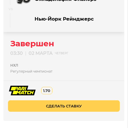
Нью-Йорк Рейнджерс
Завершен
03:30
02 МАРТА
|
ЧЕТВЕРГ
НХЛ
Регулярный чемпионат
1.70
СДЕЛАТЬ СТАВКУ