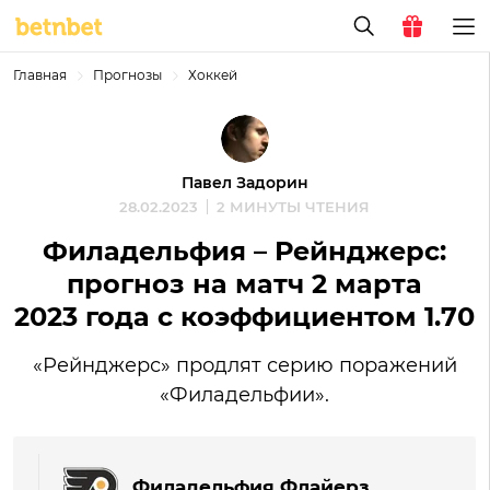
Главная
Прогнозы
Хоккей
Павел Задорин
28.02.2023
2 МИНУТЫ ЧТЕНИЯ
Филадельфия – Рейнджерс:
прогноз на матч 2 марта
2023 года с коэффициентом 1.70
«Рейнджерс» продлят серию поражений
«Филадельфии».
Филадельфия Флайерз