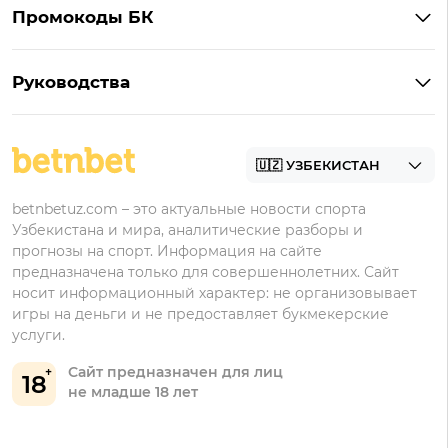
Pin-Up
Промокоды БК
Бонусы 1xBet
1win
Промокоды Мелбет
Бонусы 1win
Мостбет
Руководства
Промокоды 1win
Бонусы Мостбет
Регистрация в 1xbet
Промокоды Мостбет
Бонусы Pin-Up
Регистрация в Мелбет
Промокоды Pin-Up
Регистрация в Pin-Up
betnbetuz.com – это актуальные новости спорта
Узбекистана и мира, аналитические разборы и
Регистрация в 1win
прогнозы на спорт. Информация на сайте
Регистрация в Мостбет
предназначена только для совершеннолетних. Сайт
носит информационный характер: не организовывает
игры на деньги и не предоставляет букмекерские
услуги.
Сайт предназначен для лиц
18
не младше 18 лет