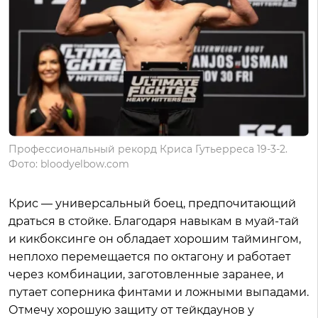
Профессиональный рекорд Криса Гутьерреса 19-3-2.
Фото: bloodyelbow.com
Крис — универсальный боец, предпочитающий
драться в стойке. Благодаря навыкам в муай-тай
и кикбоксинге он обладает хорошим таймингом,
неплохо перемещается по октагону и работает
через комбинации, заготовленные заранее, и
путает соперника финтами и ложными выпадами.
Отмечу хорошую защиту от тейкдаунов у