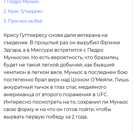
1.
Педро Муньос
2.
Крис Гутьеррес
3.
Прогноз на бой
Крису Гуттиересу снова дали ветерана на
съедение. В прошлый раз он вырубил Фрэнки
Эдгара, а в Миссури встретится с Педро
Муньосом. Но есть вероятность, что бразилец
будет не такой легкой добычей, как бывший
чемпион в легком весе. Муньос в последнем бою
постепенно брал верх над Шоном О’Мейли. Лишь
аккуратный тычок в глаз спас медийного
американца от второго поражения в UFC.
Интересно посмотреть на то, сохранил ли Муньос
свою форму и на что он готов пойти, чтобы
вырвать первую победу за 2 года.