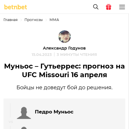
Главная
Прогнозы
ММА
Александр Годунов
15.04.2023
3 МИНУТЫ ЧТЕНИЯ
Муньос – Гутьеррес: прогноз на
UFC Missouri 16 апреля
Бойцы не доведут бой до решения.
Педро Муньос