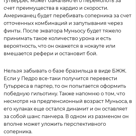
Гутьеррес может банально его перемолоть за
счет преимущества в кардио и скорости.
Американец будет перебивать соперника за счет
отточенных комбинаций и запутывания через
финты. После экватора Муньосу будет тяжело
принимать такое количество урона и есть
вероятность, что он окажется в нокауте или
вмешается рефери и остановит бой.
Нельзя забывать о базе бразильца в виде БЖЖ.
Если у Педро все-таки получится перевести
Гутьрреса в партер, то он попытается оформить
победную гильотину. Также напомню о том, что
несмотря на предпенсионный возраст Муньоса, в
его кулаках еще остался динамит и он оставляет
за собой шанс панчера. В одном из разменом он
вполне может уложить перспективного
соперника.