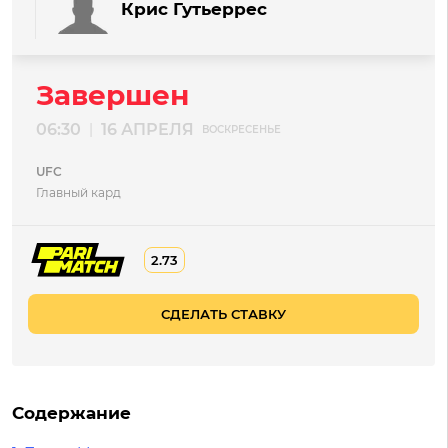
Крис Гутьеррес
Завершен
06:30
16 АПРЕЛЯ
|
ВОСКРЕСЕНЬЕ
UFC
Главный кард
2.73
СДЕЛАТЬ СТАВКУ
Содержание