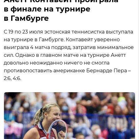
в финале на турнире
в Гамбурге
С 19 по 23 июля эстонская теннисистка выступала
на турнире в Гамбурге. Контавейт уверенно
выиграла 4 матча подряд, затратив минимальное
сил. Однако в главном матче на турнире Анетт
довольно неожиданно ничего не смогла
противопоставить американке Бернарде Пера –
2:6, 4:6.