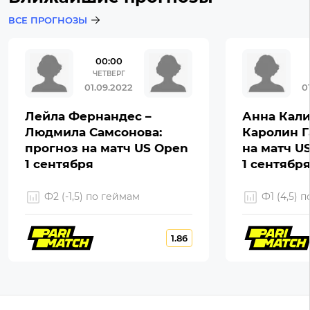
ВСЕ ПРОГНОЗЫ
00:00
ЧЕТВЕРГ
01.09.2022
0
Лейла Фернандес –
Анна Кали
Людмила Самсонова:
Каролин Г
прогноз на матч US Open
на матч U
1 сентября
1 сентябр
Ф2 (-1,5) по геймам
Ф1 (4,5) 
1.86