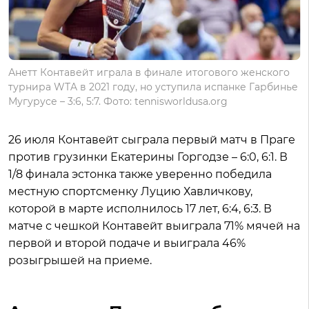
Анетт Контавейт играла в финале итогового женского
турнира WTA в 2021 году, но уступила испанке Гарбинье
Мугурусе – 3:6, 5:7. Фото: tennisworldusa.org
26 июля Контавейт сыграла первый матч в Праге
против грузинки Екатерины Горгодзе – 6:0, 6:1. В
1/8 финала эстонка также уверенно победила
местную спортсменку Луцию Хавличкову,
которой в марте исполнилось 17 лет, 6:4, 6:3. В
матче с чешкой Контавейт выиграла 71% мячей на
первой и второй подаче и выиграла 46%
розыгрышей на приеме.