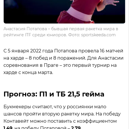
Анастасия Потапова – бывшая первая ракетка мира в
рейтинге ITF среди юниоров. Фото: sportskeeda.com
С 5 января 2022 года Потапова провела 16 матчей
на харде – 8 побед и 8 поражений. Для Анастасии
соревнования в Праге – это первый турнир на
харде с конца марта.
Прогноз: П1 и ТБ 21,5 гейма
Букмекеры считают, что у россиянки мало
шансов пройти вторую ракетку мира. На победу
Контавейт можно поставить с коэффициентом
1.49
, на победу Потаповой –
2.79.