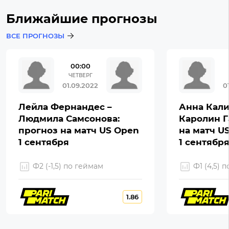
Ближайшие прогнозы
ВСЕ ПРОГНОЗЫ
00:00
ЧЕТВЕРГ
01.09.2022
0
Лейла Фернандес –
Анна Кали
Людмила Самсонова:
Каролин Г
прогноз на матч US Open
на матч U
1 сентября
1 сентябр
Ф2 (-1,5) по геймам
Ф1 (4,5) 
1.86