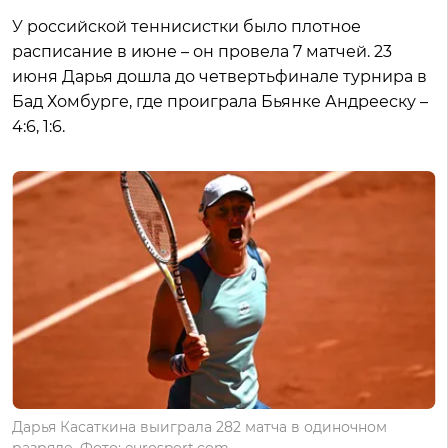
У российской теннисистки было плотное
расписание в июне – он провела 7 матчей. 23
июня Дарья дошла до четвертьфинале турнира в
Бад Хомбурге, где проиграла Бьянке Андрееску –
4:6, 1:6.
Дарья Касаткина выиграла 282 матча в одиночном
разряде. Фото: eurosport.com