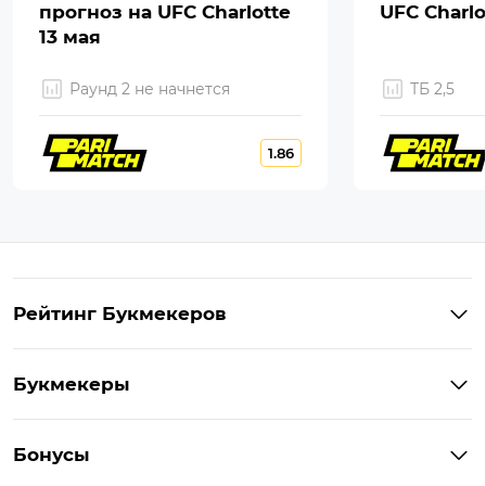
прогноз на UFC Charlotte
UFC Charlo
13 мая
Раунд 2 не начнется
ТБ 2,5
1.86
Рейтинг Букмекеров
Лучшие букмекеры Узбекистана
Букмекеры
Букмекеры c высокими коэффициентами
1xBet
Букмекерские конторы на Андроид
Бонусы
Мелбет