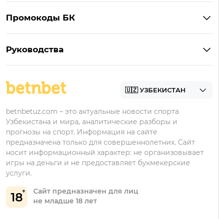
Бонусы Мелбет
Pin-Up
Промокоды БК
Бонусы 1xBet
1win
Промокоды Мелбет
Бонусы 1win
Мостбет
Руководства
Промокоды 1win
Бонусы Мостбет
Регистрация в 1xbet
Промокоды Мостбет
Бонусы Pin-Up
Регистрация в Мелбет
Промокоды Pin-Up
Регистрация в Pin-Up
betnbetuz.com – это актуальные новости спорта
Узбекистана и мира, аналитические разборы и
Регистрация в 1win
прогнозы на спорт. Информация на сайте
Регистрация в Мостбет
предназначена только для совершеннолетних. Сайт
носит информационный характер: не организовывает
игры на деньги и не предоставляет букмекерские
услуги.
Сайт предназначен для лиц
18
не младше 18 лет