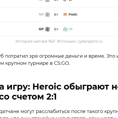
История матчей NiP. Источник: cybersport.ru
б потратил зря огромные деньги и время. Это 
ом крупном турнире в CS:GO.
а игру: Heroic обыграют н
со счетом 2:1
 датчане могут расслабиться после такого круп