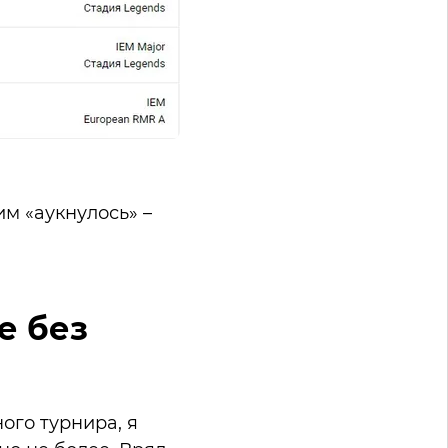
им «аукнулось» –
е без
ного турнира, я