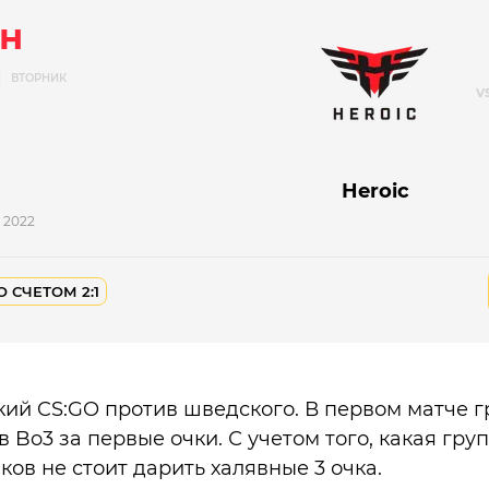
н
Я
ВТОРНИК
Heroic
s 2022
О СЧЕТОМ 2:1
ский CS:GO против шведского. В первом матче 
 Bo3 за первые очки. С учетом того, какая груп
ов не стоит дарить халявные 3 очка.