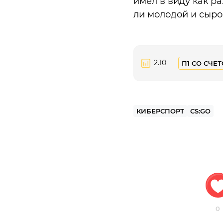
имел в виду как ра
ли молодой и сыро
2.10
П1 СО СЧЕТ
КИБЕРСПОРТ
CS:GO
0