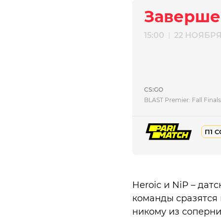
Заверше
15:00
22 НОЯБР
|
CS:GO
BLAST Premier: Fall Final
П1 С
Heroic и NiP – дат
команды сразятся в
никому из соперник