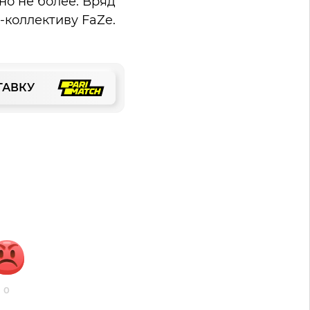
 но не более. Вряд
-коллективу FaZe.
ТАВКУ
0