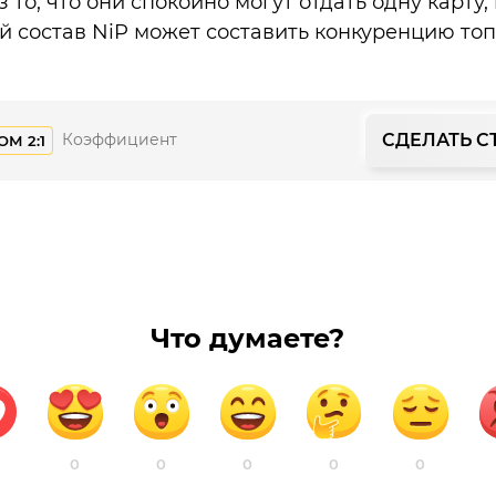
з то, что они спокойно могут отдать одну карту,
й состав NiP может составить конкуренцию топ
СДЕЛАТЬ С
Коэффициент
ОМ 2:1
Что думаете?
0
0
0
0
0