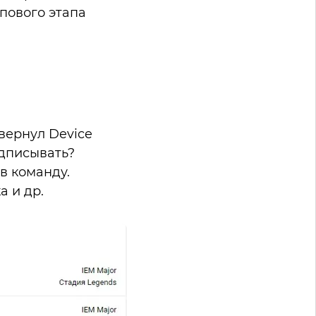
пового этапа
 вернул Device
одписывать?
в команду.
а и др.