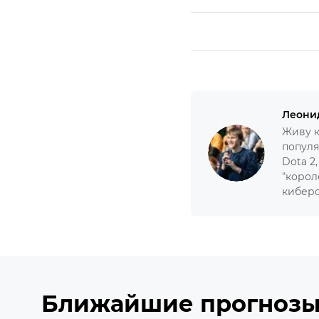
Леони
Живу к
популя
Dota 2
"корол
киберс
Ближайшие прогноз