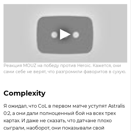
Реакция MOUZ на победу против Heroic. Кажется, они
сами себе не верят, что разгромили фаворитов в сухую.
Complexity
Я ожидал, что CoL в первом матче уступят Astralis
0:2, а они дали полноценный бой на всех трех
картах. И даже не сказать, что датчане плохо
сыграли, наоборот, они показывали свой