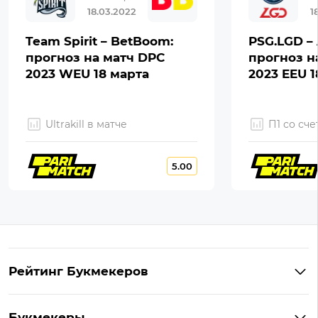
18.03.2022
1
Team Spirit – BetBoom:
PSG.LGD – 
прогноз на матч DPC
прогноз н
2023 WEU 18 марта
2023 EEU 1
Ultrakill в матче
П1 со сче
5.00
Рейтинг Букмекеров
Лучшие букмекеры Узбекистана
Букмекеры