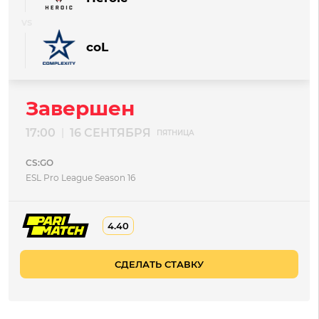
coL
Завершен
17:00
16 СЕНТЯБРЯ
|
ПЯТНИЦА
CS:GO
ESL Pro League Season 16
4.40
СДЕЛАТЬ СТАВКУ