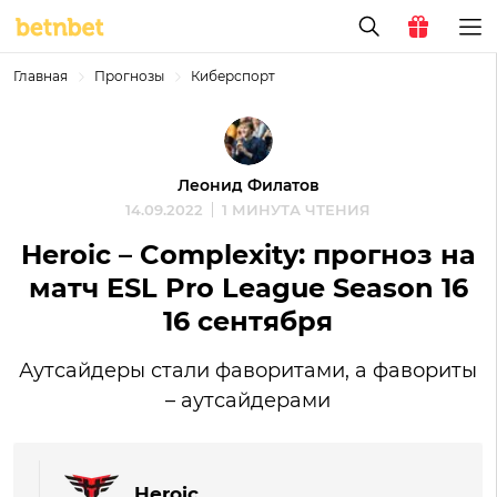
Главная
Прогнозы
Киберспорт
Леонид Филатов
14.09.2022
1 МИНУТА ЧТЕНИЯ
Heroic – Complexity: прогноз на
матч ESL Pro League Season 16
16 сентября
Аутсайдеры стали фаворитами, а фавориты
– аутсайдерами
Heroic