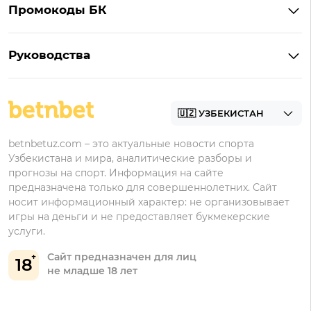
Промокоды БК
Бонусы 1xBet
1win
Промокоды Мелбет
Бонусы 1win
Мостбет
Руководства
Промокоды 1win
Бонусы Мостбет
Регистрация в 1xbet
Промокоды Мостбет
Бонусы Pin-Up
Регистрация в Мелбет
Промокоды Pin-Up
Регистрация в Pin-Up
betnbetuz.com – это актуальные новости спорта
Узбекистана и мира, аналитические разборы и
Регистрация в 1win
прогнозы на спорт. Информация на сайте
Регистрация в Мостбет
предназначена только для совершеннолетних. Сайт
носит информационный характер: не организовывает
игры на деньги и не предоставляет букмекерские
услуги.
Сайт предназначен для лиц
18
не младше 18 лет