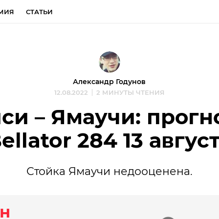
МИЯ
СТАТЬИ
Александр Годунов
12.08.2022
2 МИНУТЫ ЧТЕНИЯ
си – Ямаучи: прогн
ellator 284 13 авгус
Стойка Ямаучи недооценена.
н