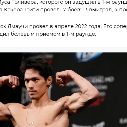
са Толивера, которого он задушил в 1-м раунд
Кокера Гоити провел 17 боев: 13 выиграл, 4 п
к Ямаучи провел в апреле 2022 года. Его соп
едил болевым приемом в 1-м раунде.