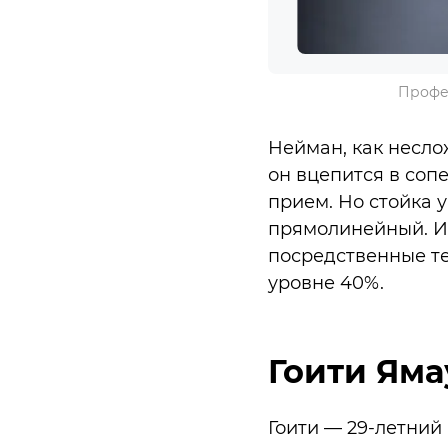
Профес
Нейман, как несло
он вцепится в сопе
прием. Но стойка 
прямолинейный. Из
посредственные те
уровне 40%.
Гоити Яма
Гоити — 29-летний 