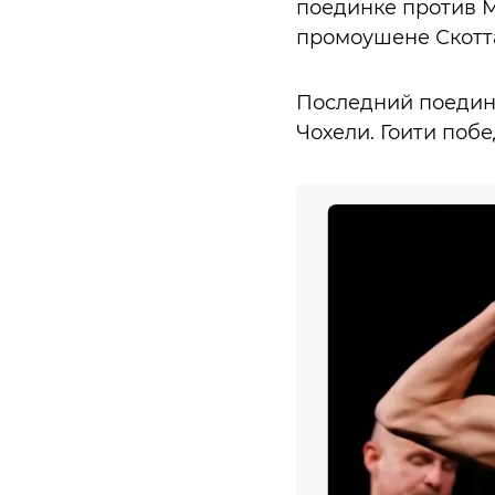
поединке против Му
промоушене Скотта 
Последний поедино
Чохели. Гоити поб