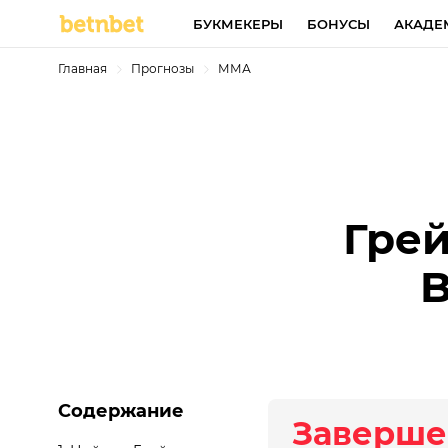
БУКМЕКЕРЫ
БОНУСЫ
АКАДЕ
Главная
Прогнозы
ММА
Грей
B
Содержание
Заверше