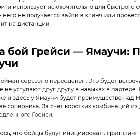
оити использует исключительно для быстрого 
 него не получается зайти в клинч или провест
ит на дистанции.
а бой Грейси — Ямаучи: 
учи
Нейман серьезно переоценен. Это будет встреч
е не уступают друг другу в навыках в партере.
ке и здесь у Ямаучи будет преимущество над 
ее соперника. За счет коротких комбинаций из
едленного Грейси.
сь, что бойцы будут инициировать грэпплинг 