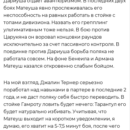
Дариуша отдает авантюризмом. В последних двух
боях Матеуша явно прослеживалась его
неспособность на равных работать в стойке с
топами дивизиона. Назвать его грепплинг
ультимативным тоже нельзя. В бою против
Царукяна он воровал концовки раундов
исключительно за счет пассивного контроля. В
поединке против Дариуша борьба поляка не
работала совсем. На фоне Бенеила и Армана
Матеуш казался откровенно слабым бойцом.
На мой взгляд, Джалин Тернер серьезно
поработал над навыками в партере в последние 2
года, и не даст поляку себя быстро переводить. В
стойке Гамроту ловить будет нечего: Тарантул его
будет натурально избивать. Учитывая, что
Матеуш выходит на коротком уведомлении, я
думаю, его хватит на 5-7,5 минут боя, после чего