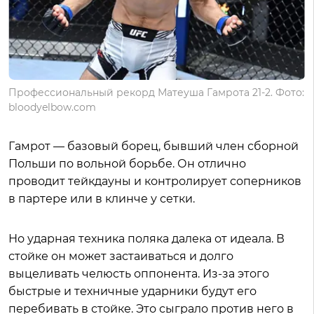
Профессиональный рекорд Матеуша Гамрота 21-2. Фото:
bloodyelbow.com
Гамрот — базовый борец, бывший член сборной
Польши по вольной борьбе. Он отлично
проводит тейкдауны и контролирует соперников
в партере или в клинче у сетки.
Но ударная техника поляка далека от идеала. В
стойке он может застаиваться и долго
выцеливать челюсть оппонента. Из-за этого
быстрые и техничные ударники будут его
перебивать в стойке. Это сыграло против него в