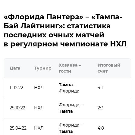
«Флорида Пантерз» – «Тампа-
Бэй Лайтнинг»: статистика
последних очных матчей
в регулярном чемпионате НХЛ
Хозяева –
Итоговый
Дата
Турнир
гости
счет
Тампа
–
11.12.22
НХЛ
4:1
Флорида
Флорида –
25.10.22
НХЛ
2:3
Тампа
Флорида –
25.04.22
НХЛ
4:8
Тампа