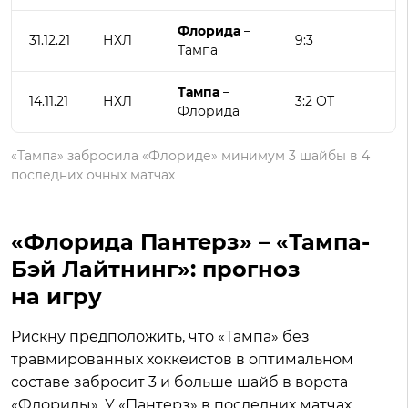
Флорида
–
31.12.21
НХЛ
9:3
Тампа
Тампа
–
14.11.21
НХЛ
3:2 ОТ
Флорида
«Тампа» забросила «Флориде» минимум 3 шайбы в 4
последних очных матчах
«Флорида Пантерз» – «Тампа-
Бэй Лайтнинг»: прогноз
на игру
Рискну предположить, что «Тампа» без
травмированных хоккеистов в оптимальном
составе забросит 3 и больше шайб в ворота
«Флориды». У «Пантерз» в последних матчах