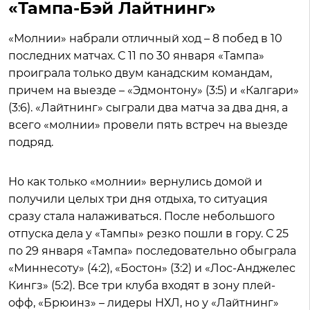
«Тампа-Бэй Лайтнинг»
«Молнии» набрали отличный ход – 8 побед в 10
последних матчах. С 11 по 30 января «Тампа»
проиграла только двум канадским командам,
причем на выезде – «Эдмонтону» (3:5) и «Калгари»
(3:6). «Лайтнинг» сыграли два матча за два дня, а
всего «молнии» провели пять встреч на выезде
подряд.
Но как только «молнии» вернулись домой и
получили целых три дня отдыха, то ситуация
сразу стала налаживаться. После небольшого
отпуска дела у «Тампы» резко пошли в гору. С 25
по 29 января «Тампа» последовательно обыграла
«Миннесоту» (4:2), «Бостон» (3:2) и «Лос-Анджелес
Кингз» (5:2). Все три клуба входят в зону плей-
офф, «Брюинз» – лидеры НХЛ, но у «Лайтнинг»