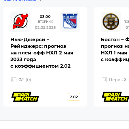
03:00
ВТОРНИК
ПО
02.05.2023
0
Нью-Джерси –
Бостон – 
Рейнджерс: прогноз
прогноз н
на плей-офф НХЛ 2 мая
НХЛ 1 мая 
2023 года
с коэффиц
с коэффициентом 2.02
Ф2 (0)
Первый г
2.02