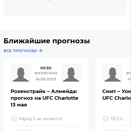
Ближайшие прогнозы
ВСЕ ПРОГНОЗЫ
00:30
ВОСКРЕСЕНЬЕ
ВО
14.05.2023
1
Розенстрайк – Алмейда:
Смит – Уок
прогноз на UFC Charlotte
UFC Charlo
13 мая
Раунд 2 не начнется
ТБ 2,5