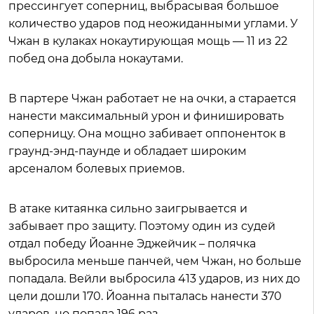
прессингует соперниц, выбрасывая большое
количество ударов под неожиданными углами. У
Чжан в кулаках нокаутирующая мощь — 11 из 22
побед она добыла нокаутами.
В партере Чжан работает не на очки, а старается
нанести максимальный урон и финишировать
соперницу. Она мощно забивает оппоненток в
граунд-энд-паунде и обладает широким
арсеналом болевых приемов.
В атаке китаянка сильно заигрывается и
забывает про защиту. Поэтому один из судей
отдал победу Йоанне Эджейчик – полячка
выбросила меньше панчей, чем Чжан, но больше
попадала. Вейли выбросила 413 ударов, из них до
цели дошли 170. Йоанна пыталась нанести 370
ударов, но попала 196 раз.