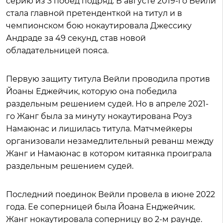
серию из 3 побед подряд. В августе 2019-го Вейли
стала главной претенденткой на титул и в
чемпионском бою нокаутировала Джессику
Андраде за 49 секунд, став новой
обладательницей пояса.
Первую защиту титула Вейли проводила против
Йоаны Еджейчик, которую она победила
раздельным решением судей. Но в апреле 2021-
го Жанг была за минуту нокаутирована Роуз
Намаюнас и лишилась титула. Матчмейкеры
организовали незамедлительный реванш между
Жанг и Намаюнас в котором китаянка проиграла
раздельным решением судей.
Последний поединок Вейли провела в июне 2022
года. Ее соперницей была Йоана Енджейчик.
Жанг нокаутировала соперницу во 2-м раунде.