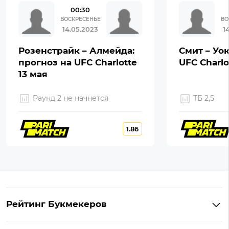
00:30
ВОСКРЕСЕНЬЕ
ВО
14.05.2023
1
Розенстрайк – Алмейда:
Смит – Уок
прогноз на UFC Charlotte
UFC Charlo
13 мая
Раунд 2 не начнется
ТБ 2,5
1.86
Рейтинг Букмекеров
Лучшие букмекеры Узбекистана