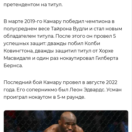
претендентом на титул.
В марте 2019-го Камару победил чемпиона в
полусреднем весе Тайрона Вудли и стал новым
обладателем титула. После этого он провел 5
успешных защит: дважды побил Колби
Ковингтона, дважды защитил титул от Хорхе
Масвидаля и один раз нокаутировал Гилберта
Бернса.
Последний бой Камару провел в августе 2022
года. Его соперникмо был Леон Эдвардс. Усман
проиграл нокаутом в 5-м раунде.