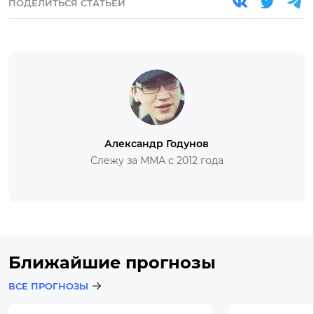
ПОДЕЛИТЬСЯ СТАТЬЕЙ
Александр Годунов
Слежу за ММА с 2012 года
Ближайшие прогнозы
ВСЕ ПРОГНОЗЫ