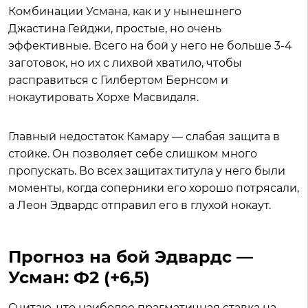
Комбинации Усмана, как и у нынешнего
Джастина Гейджи, простые, но очень
эффективные. Всего на бой у него не больше 3-4
заготовок, но их с лихвой хватило, чтобы
расправиться с Гилбертом Бернсом и
нокаутировать Хорхе Масвидаля.
Главный недостаток Камару — слабая защита в
стойке. Он позволяет себе слишком много
пропускать. Во всех защитах титула у него были
моменты, когда соперники его хорошо потрясали,
а Леон Эдвардс отправил его в глухой нокаут.
Прогноз на бой Эдвардс —
Усман: Ф2 (+6,5)
Считаю, что наиболее прагматичная ставка на