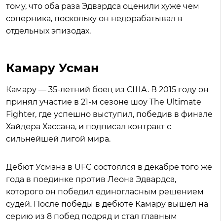
тому, что оба раза Эдвардса оценили хуже чем
соперника, поскольку он недорабатывал в
отдельных эпизодах.
Камару Усман
Камару — 35-летний боец из США. В 2015 году он
принял участие в 21-м сезоне шоу The Ultimate
Fighter, где успешно выступил, победив в финале
Хайдера Хассана, и подписал контракт с
сильнейшей лигой мира.
Дебют Усмана в UFC состоялся в декабре того же
года в поединке против Леона Эдвардса,
которого он победил единогласным решением
судей. После победы в дебюте Камару вышел на
серию из 8 побед подряд и стал главным