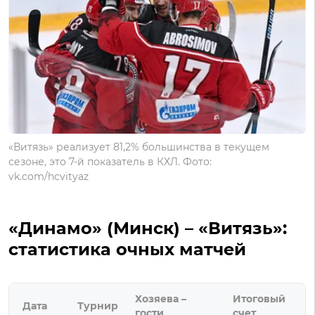
«Витязь» реализует 81,2% большинства в текущем
сезоне, это 7-й показатель в КХЛ. Фото:
vk.com/hcvityaz
«Динамо» (Минск) – «Витязь»:
статистика очных матчей
Хозяева –
Итоговый
Дата
Турнир
гости
счет