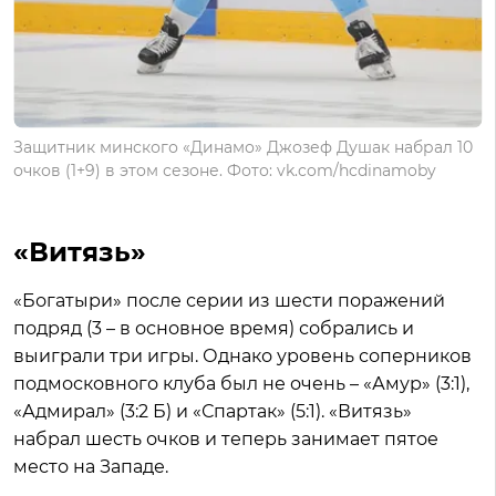
Защитник минского «Динамо» Джозеф Душак набрал 10
очков (1+9) в этом сезоне. Фото: vk.com/hcdinamoby
«Витязь»
«Богатыри» после серии из шести поражений
подряд (3 – в основное время) собрались и
выиграли три игры. Однако уровень соперников
подмосковного клуба был не очень – «Амур» (3:1),
«Адмирал» (3:2 Б) и «Спартак» (5:1). «Витязь»
набрал шесть очков и теперь занимает пятое
место на Западе.