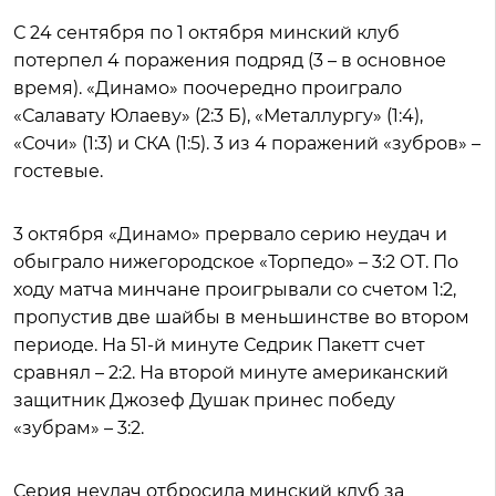
С 24 сентября по 1 октября минский клуб
потерпел 4 поражения подряд (3 – в основное
время). «Динамо» поочередно проиграло
«Салавату Юлаеву» (2:3 Б), «Металлургу» (1:4),
«Сочи» (1:3) и СКА (1:5). 3 из 4 поражений «зубров» –
гостевые.
3 октября «Динамо» прервало серию неудач и
обыграло нижегородское «Торпедо» – 3:2 ОТ. По
ходу матча минчане проигрывали со счетом 1:2,
пропустив две шайбы в меньшинстве во втором
периоде. На 51-й минуте Седрик Пакетт счет
сравнял – 2:2. На второй минуте американский
защитник Джозеф Душак принес победу
«зубрам» – 3:2.
Серия неудач отбросила минский клуб за