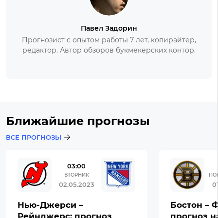
Павел Задорин
Прогнозист с опытом работы 7 лет, копирайтер,
редактор. Автор обзоров букмекерских контор.
Ближайшие прогнозы
ВСЕ ПРОГНОЗЫ
03:00
ВТОРНИК
ПО
02.05.2023
0
Нью-Джерси –
Бостон – 
Рейнджерс: прогноз
прогноз н