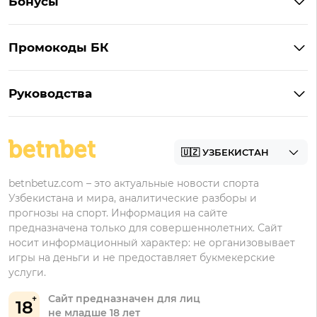
Бонусы
Мелбет
Бонусы Мелбет
Pin-Up
Промокоды БК
Бонусы 1xBet
1win
Промокоды Мелбет
Бонусы 1win
Мостбет
Руководства
Промокоды 1win
Бонусы Мостбет
Регистрация в 1xbet
Промокоды Мостбет
Бонусы Pin-Up
Регистрация в Мелбет
Промокоды Pin-Up
Регистрация в Pin-Up
betnbetuz.com – это актуальные новости спорта
Узбекистана и мира, аналитические разборы и
Регистрация в 1win
прогнозы на спорт. Информация на сайте
Регистрация в Мостбет
предназначена только для совершеннолетних. Сайт
носит информационный характер: не организовывает
игры на деньги и не предоставляет букмекерские
услуги.
Сайт предназначен для лиц
18
не младше 18 лет