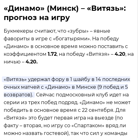
«Динамо» (Минск) – «Витязь»:
прогноз на игру
Букмекеры считают, что «зубры» – явные
фавориты в игре с «богатырями». На победу
«Динамо» в основное время можно поставить с
коэффициентом
1.72
, на победу «Витязя» –
4.20
, на
ничью –
4.20.
«Витязь» удержал фору в 1 шайбу в 14 последних
очных матчей с «Динамо» в Минске (9 побед и 5
возвратов).
Сейчас подмосковный клуб идет на
серии из трех побед подряд. «Динамо» не может
победить в основное время с 22 сентября. Для
«Витязя» это будет первая игра на выезде (по
факту – вторая, но игру со «Спартаком» вряд ли
можно назвать гостевой), так что сил у команды