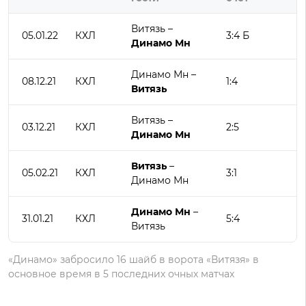
Витязь –
05.01.22
КХЛ
3:4 Б
Динамо Мн
Динамо Мн –
08.12.21
КХЛ
1:4
Витязь
Витязь –
03.12.21
КХЛ
2:5
Динамо Мн
Витязь
–
05.02.21
КХЛ
3:1
Динамо Мн
Динамо Мн
–
31.01.21
КХЛ
5:4
Витязь
«Динамо» забросило 16 шайб в ворота «Витязя» в
основное время в 5 последних очных матчах