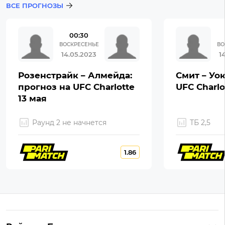
ВСЕ ПРОГНОЗЫ
00:30
ВОСКРЕСЕНЬЕ
ВО
14.05.2023
1
Розенстрайк – Алмейда:
Смит – Уок
прогноз на UFC Charlotte
UFC Charlo
13 мая
Раунд 2 не начнется
ТБ 2,5
1.86