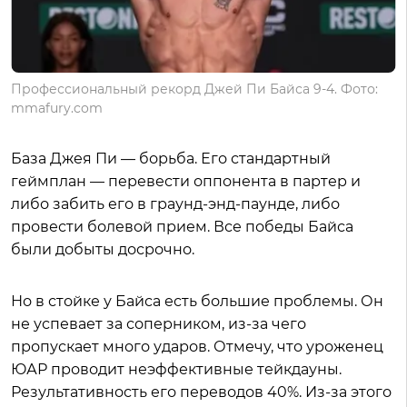
Профессиональный рекорд Джей Пи Байса 9-4. Фото:
mmafury.com
База Джея Пи — борьба. Его стандартный
геймплан — перевести оппонента в партер и
либо забить его в граунд-энд-паунде, либо
провести болевой прием. Все победы Байса
были добыты досрочно.
Но в стойке у Байса есть большие проблемы. Он
не успевает за соперником, из-за чего
пропускает много ударов. Отмечу, что уроженец
ЮАР проводит неэффективные тейкдауны.
Результативность его переводов 40%. Из-за этого