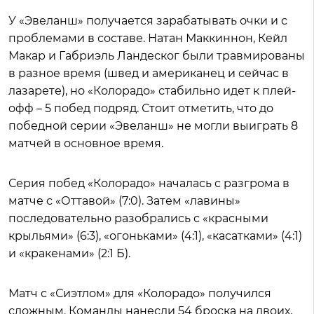
У «Эвеланш» получается зарабатывать очки и с
проблемами в составе. Натан Маккиннон, Кейл
Макар и Габриэль Ландеског были травмированы
в разное время (швед и американец и сейчас в
лазарете), но «Колорадо» стабильно идет к плей-
офф – 5 побед подряд. Стоит отметить, что до
победной серии «Эвеланш» не могли выиграть 8
матчей в основное время.
Серия побед «Колорадо» началась с разгрома в
матче с «Оттавой» (7:0). Затем «лавины»
последовательно разобрались с «красными
крыльями» (6:3), «огоньками» (4:1), «касатками» (4:1)
и «кракенами» (2:1 Б).
Матч с «Сиэтлом» для «Колорадо» получился
сложным. Команды нанесли 54 броска на двоих,