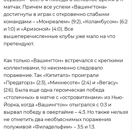
матчах. Причем все успехи «Вашингтона»
достигнуты в играх с откровенно слабыми
командами – «Монреалем» (9:2), «Коламбусом» (6:2
и 1:0) и «Аризоной» (4:0). Все
вышеперечисленные клубы уже мало на что
претендуют.
Как только «Вашингтон» встречался с крепкими
коллективами, то неизменно следовало
поражение. Так «Кэпиталз» проиграли
«Предаторз» (2:3), «Миннесоте» (2:4) и «Вегасу»
(2:6). Была еще одна героическая победа
«столичных» в матче с «островитянами» из Нью-
Йорка, когда «Вашингтон» отыгрался с 0:3 и
вырвал победу в овертайме – 4:3. Но также нельзя
не отметить два необъяснимых поражения
полуживой «Филадельфии» – 3:5 и 1:3.