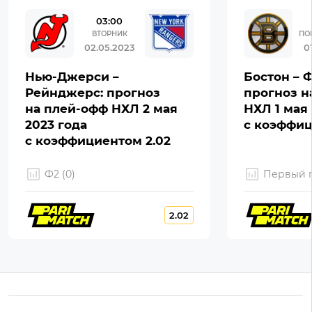
03:00
ВТОРНИК
ПО
02.05.2023
0
Нью-Джерси –
Бостон – 
Рейнджерс: прогноз
прогноз н
на плей-офф НХЛ 2 мая
НХЛ 1 мая 
2023 года
с коэффиц
с коэффициентом 2.02
Ф2 (0)
Первый г
2.02