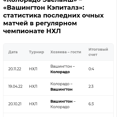
«Вашингтон Кэпиталз»:
статистика последних очных
матчей в регулярном
чемпионате НХЛ
Итоговый
Дата
Турнир
Хозяева – гости
счет
Вашингтон –
20.11.22
НХЛ
0:4
Колорадо
Колорадо –
19.04.22
НХЛ
2:3
Вашингтон
Вашингтон
–
20.10.21
НХЛ
6:3
Колорадо