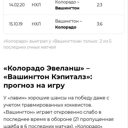
Колорадо –
14.02.20
НХЛ
2:3
Вашингтон
Вашингтон –
15.10.19
НХЛ
3:6
Колорадо
«Колорадо» выиграл у «Вашингтона» только 2 из 5
последних очных матчей
«Колорадо Эвеланш» –
«Вашингтон Кэпиталз»:
прогноз на игру
У «лавин» хорошие шансы на победу даже с
учетом травмированных хоккеистов.
«Вашингтон» играет откровенно слабо в
последнее время в обороне (21 пропущенная
шайба в 6 последних матчах). «Колорадо»