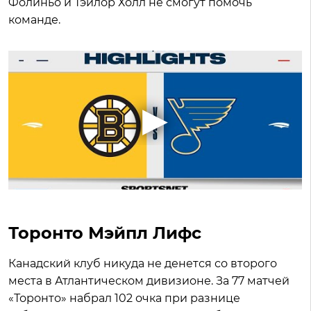
Фолиньо и Тэйлор Холл не смогут помочь
команде.
Торонто Мэйпл Лифс
Канадский клуб никуда не денется со второго
места в Атлантическом дивизионе. За 77 матчей
«Торонто» набрал 102 очка при разнице