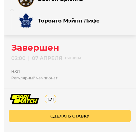
Торонто Мэйпл Лифс
Завершен
02:00
07 АПРЕЛЯ
|
ПЯТНИЦА
НХЛ
Регулярный чемпионат
1.71
СДЕЛАТЬ СТАВКУ