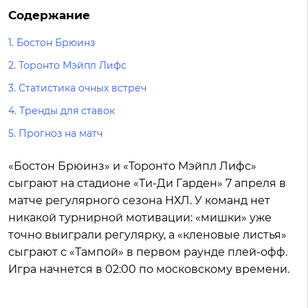
Содержание
1.
Бостон Брюинз
2.
Торонто Мэйпл Лифс
3.
Статистика очных встреч
4.
Тренды для ставок
5.
Прогноз на матч
«Бостон Брюинз» и «Торонто Мэйпл Лифс»
сыграют на стадионе «Ти-Ди Гарден» 7 апреля в
матче регулярного сезона НХЛ. У команд нет
никакой турнирной мотивации: «мишки» уже
точно выиграли регулярку, а «кленовые листья»
сыграют с «Тампой» в первом раунде плей-офф.
Игра начнется в 02:00 по московскому времени.