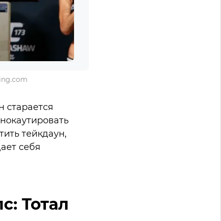
ing.com
н старается
 нокаутировать
тить тейкдаун,
ает себя
с: Тотал