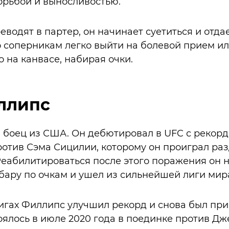
орьбой и выносливостью.
еводят в партер, он начинает суетиться и отд
о соперникам легко выйти на болевой прием ил
 на канвасе, набирая очки.
ллипс
 боец из США. Он дебютировал в UFC с рекордо
ротив Сэма Сицилии, которому он проиграл ра
еабилитироваться после этого поражения он н
бару по очкам и ушел из сильнейшей лиги мир
игах Филлипс улучшил рекорд и снова был при
ялось в июле 2020 года в поединке против Дж