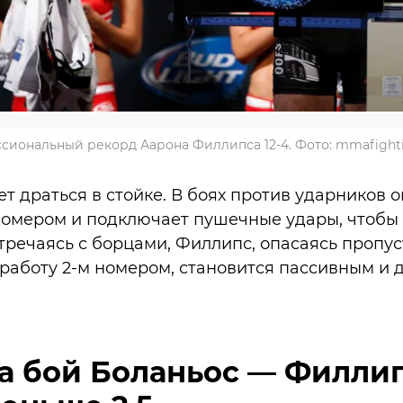
сиональный рекорд Аарона Филлипса 12-4. Фото: mmafight
т драться в стойке. В боях против ударников о
номером и подключает пушечные удары, чтобы
стречаясь с борцами, Филлипс, опасаясь пропус
работу 2-м номером, становится пассивным и д
а бой Боланьос — Филлип