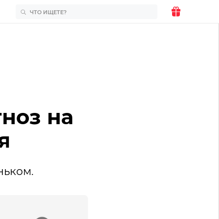
ноз на
я
ньком.