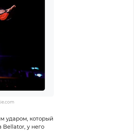
ie.com
ым ударом, который
Bellator, у него