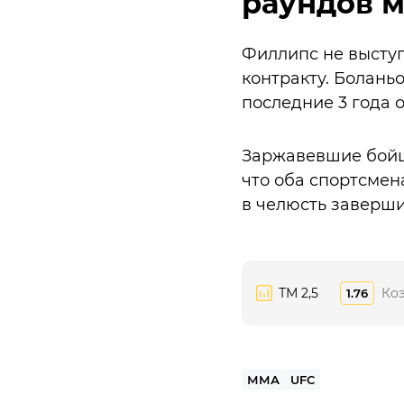
раундов м
Филлипс не выступа
контракту. Болань
последние 3 года о
Заржавевшие бойцы
что оба спортсмен
в челюсть заверши
ТМ 2,5
Ко
1.76
ММА
UFC