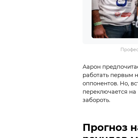
Профес
Аарон предпочитае
работать первым 
оппонентов. Но, в
переключается на 
забороть.
Прогноз н