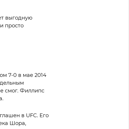
ает выгодную
и просто
м 7-0 в мае 2014
здельным
е смог. Филлипс
а.
глашен в UFC. Его
ека Шора,