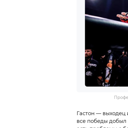
Профе
Гастон — выходец 
все победы добыл н