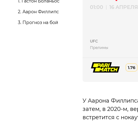
1.
Гастон Боланьос
01:00
16 АПРЕЛЯ
|
2.
Аарон Филлипс
3.
Прогноз на бой
UFC
Прелимы
1.76
У Аарона Филлипса
затем, в 2020-м, в
встретится с нокау