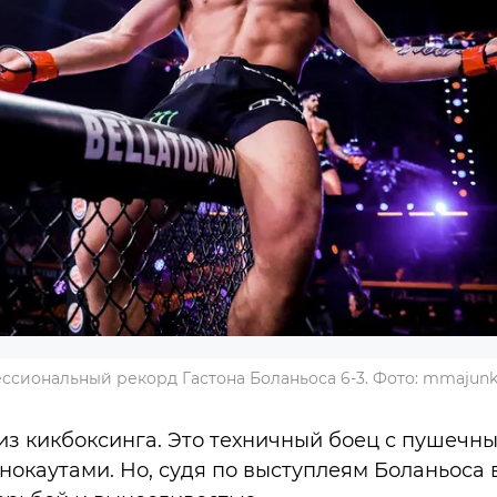
ссиональный рекорд Гастона Боланьоса 6-3. Фото: mmajunk
из кикбоксинга. Это техничный боец с пушечн
окаутами. Но, судя по выступлеям Боланьоса в 