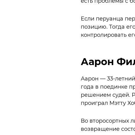
есть проблемы с б
Если перуанца пер
позицию. Тогда ег
контролировать его
Аарон Фи
Аарон — 33-летний
года в поединке п
решением судей. Р
проиграл Мэтту Хо
Во второсортных л
возвращение состо