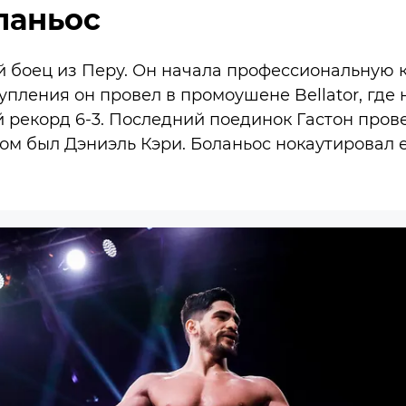
ланьос
й боец из Перу. Он начала профессиональную 
тупления он провел в промоушене Bellator, где
рекорд 6-3. Последний поединок Гастон прове
ом был Дэниэль Кэри. Боланьос нокаутировал ег