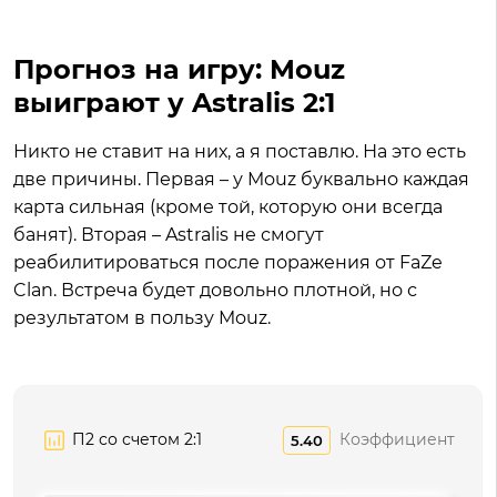
Прогноз на игру: Mouz
выиграют у Astralis 2:1
Никто не ставит на них, а я поставлю. На это есть
две причины. Первая – у Mouz буквально каждая
карта сильная (кроме той, которую они всегда
банят). Вторая – Astralis не смогут
реабилитироваться после поражения от FaZe
Clan. Встреча будет довольно плотной, но с
результатом в пользу Mouz.
П2 со счетом 2:1
Коэффициент
5.40