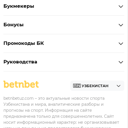
Букмекеры
Букмекеры c высокими коэффициентами
1xBet
Букмекерские конторы на Андроид
Бонусы
Мелбет
Бонусы Мелбет
Pin-Up
Промокоды БК
Бонусы 1xBet
1win
Промокоды Мелбет
Бонусы 1win
Мостбет
Руководства
Промокоды 1win
Бонусы Мостбет
Регистрация в 1xbet
Промокоды Мостбет
Бонусы Pin-Up
Регистрация в Мелбет
Промокоды Pin-Up
Регистрация в Pin-Up
betnbetuz.com – это актуальные новости спорта
Узбекистана и мира, аналитические разборы и
Регистрация в 1win
прогнозы на спорт. Информация на сайте
Регистрация в Мостбет
предназначена только для совершеннолетних. Сайт
носит информационный характер: не организовывает