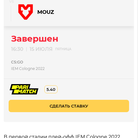
MOUZ
Завершен
16:30
15 ИЮЛЯ
|
ПЯТНИЦА
CS:GO
IEM Cologne 2022
5.40
СДЕЛАТЬ СТАВКУ
В первой стадии плей-офф IEM Cologne 2022