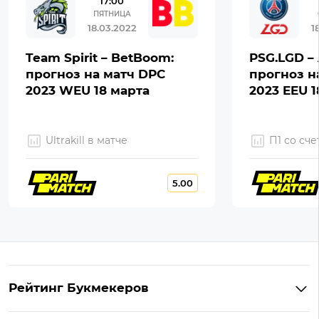
17:00
ПЯТНИЦА
18.03.2022
1
Team Spirit – BetBoom:
PSG.LGD – 
прогноз на матч DPC
прогноз н
2023 WEU 18 марта
2023 EEU 1
Ultrakill в матче
П1 со сче
5.00
Рейтинг Букмекеров
Лучшие букмекеры Узбекистана