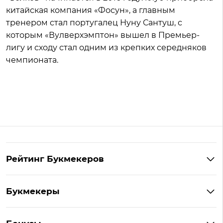
китайская компания «Фосун», а главным
тренером стал португалец Нуну Сантуш, с
которым «Вулверхэмптон» вышел в Премьер-
лигу и сходу стал одним из крепких середняков
чемпионата.
Рейтинг Букмекеров
Лучшие букмекеры Узбекистана
Букмекеры
Букмекеры c высокими коэффициентами
1xBet
Букмекерские конторы на Андроид