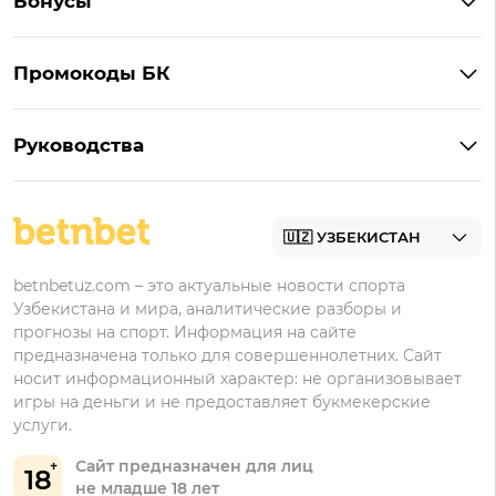
Бонусы
Мелбет
Бонусы Мелбет
Pin-Up
Промокоды БК
Бонусы 1xBet
1win
Промокоды Мелбет
Бонусы 1win
Мостбет
Руководства
Промокоды 1win
Бонусы Мостбет
Регистрация в 1xbet
Промокоды Мостбет
Бонусы Pin-Up
Регистрация в Мелбет
Промокоды Pin-Up
Регистрация в Pin-Up
betnbetuz.com – это актуальные новости спорта
Узбекистана и мира, аналитические разборы и
Регистрация в 1win
прогнозы на спорт. Информация на сайте
Регистрация в Мостбет
предназначена только для совершеннолетних. Сайт
носит информационный характер: не организовывает
игры на деньги и не предоставляет букмекерские
услуги.
Сайт предназначен для лиц
18
не младше 18 лет