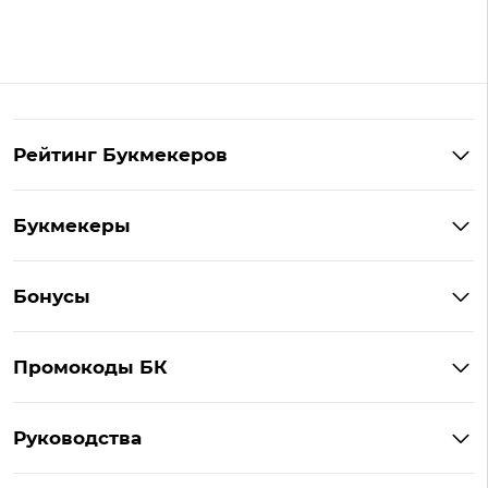
Рейтинг Букмекеров
Лучшие букмекеры Узбекистана
Букмекеры
Букмекеры c высокими коэффициентами
1xBet
Букмекерские конторы на Андроид
Бонусы
Мелбет
Бонусы Мелбет
Pin-Up
Промокоды БК
Бонусы 1xBet
1win
Промокоды Мелбет
Бонусы 1win
Мостбет
Руководства
Промокоды 1win
Бонусы Мостбет
Регистрация в 1xbet