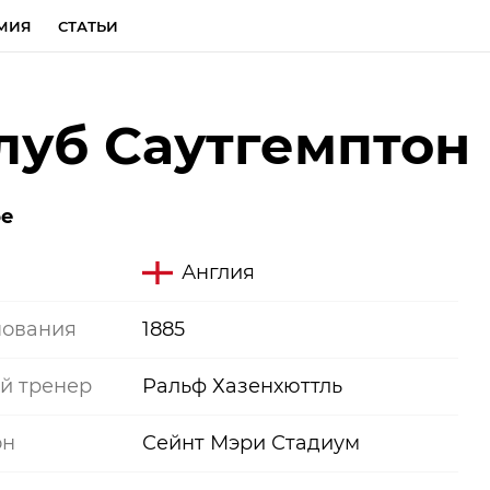
МИЯ
СТАТЬИ
луб Саутгемптон
бе
а
Англия
нования
1885
й тренер
Ральф Хазенхюттль
он
Сейнт Мэри Стадиум