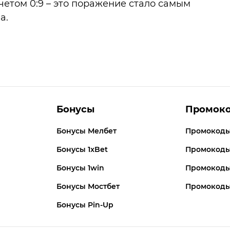
четом 0:9 – это поражение стало самым
а.
Бонусы
Промоко
Бонусы Мелбет
Промокоды
Бонусы 1xBet
Промокоды
Бонусы 1win
Промокоды
Бонусы Мостбет
Промокоды
Бонусы Pin-Up