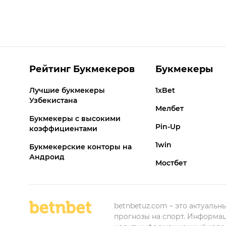
Рейтинг Букмекеров
Букмекеры
Лучшие букмекеры
1xBet
Узбекистана
Мелбет
Букмекеры c высокими
Pin-Up
коэффициентами
1win
Букмекерские конторы на
Андроид
Мостбет
betnbetuz.com – это актуаль
прогнозы на спорт. Информац