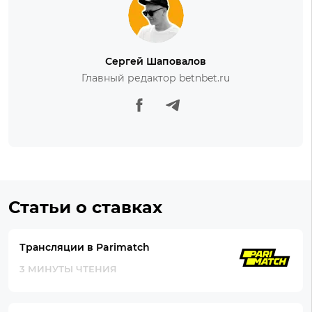
Сергей Шаповалов
Главный редактор betnbet.ru
Статьи о ставках
Трансляции в Parimatch
3 МИНУТЫ ЧТЕНИЯ