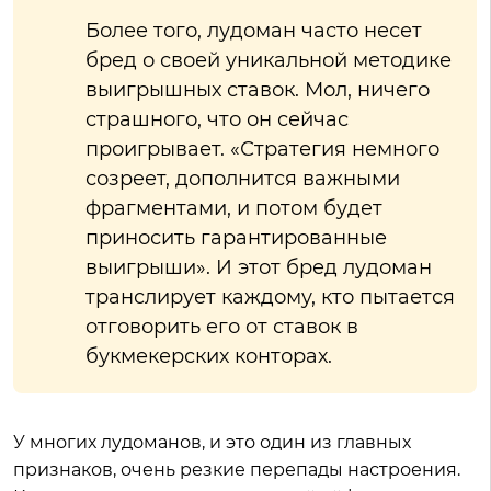
Более того, лудоман часто несет
бред о своей уникальной методике
выигрышных ставок. Мол, ничего
страшного, что он сейчас
проигрывает. «Стратегия немного
созреет, дополнится важными
фрагментами, и потом будет
приносить гарантированные
выигрыши». И этот бред лудоман
транслирует каждому, кто пытается
отговорить его от ставок в
букмекерских конторах.
У многих лудоманов, и это один из главных
признаков, очень резкие перепады настроения.