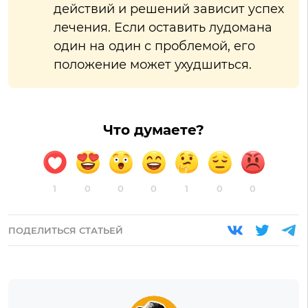
действий и решений зависит успех
лечения. Если оставить лудомана
один на один с проблемой, его
положение может ухудшиться.
Что думаете?
1
0
0
0
1
0
0
ПОДЕЛИТЬСЯ СТАТЬЕЙ