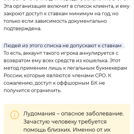
Эта организация включит в список клиента, и ему
закроют доступ к ставкам минимум на год, но
только если зависимость документально
подтверждена.
Людей из этого списка не допускают к ставкам
.
То есть, аккаунт такого игрока аннулируется с
возвратом ему всех средств из кошелька. Этот
метод применим лишь к легальным букмекерам
России, которые являются членами СРО. К
сожалению, доступ к оффшорным БК не
получится ограничить.
Лудомания – опасное заболевание.
Зачастую человеку требуется
помощь близких. Именно от их