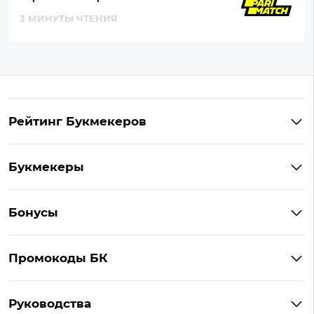
3 МИНУТЫ ЧТЕНИЯ
Рейтинг Букмекеров
Лучшие букмекеры Узбекистана
Букмекеры
Букмекеры c высокими коэффициентами
1xBet
Букмекерские конторы на Андроид
Бонусы
Мелбет
Бонусы Мелбет
Pin-Up
Промокоды БК
Бонусы 1xBet
1win
Промокоды Мелбет
Бонусы 1win
Мостбет
Руководства
Промокоды 1win